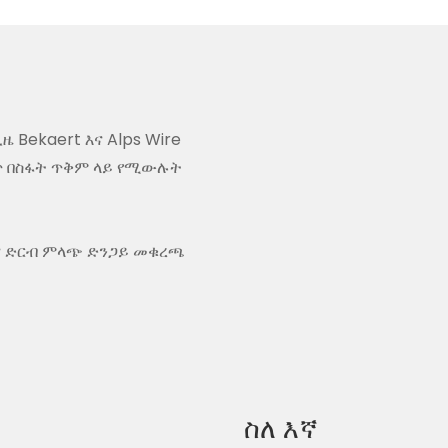
Bekaert እና Alps Wire
ጥ በስፋት ጥቅም ላይ የሚውሉት
 እና ድርብ ምላጭ ድንጋይ መቁረጫ
ስለ እኛ