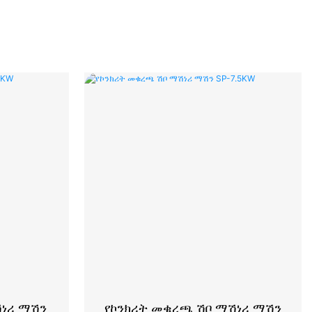
ሽነሪ ማሽን
የኮንክሪት መቁረጫ ሽቦ ማሽነሪ ማሽን