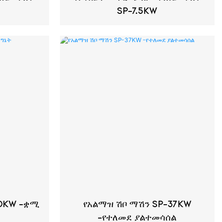
SP-7.5KW
10KW -ቋሚ
የአልማዝ ሽቦ ማሽን SP-37KW
-የተለመደ ያልተመሳሰል