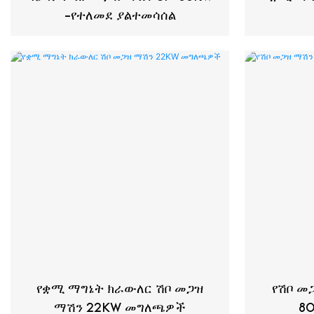
-የተለመደ ያልተመሳሰል
የቋሚ ማግኔት ክራውለር ሽቦ መጋዝ
የሽቦ መ
ማሽን 22KW መግለጫዎች
8