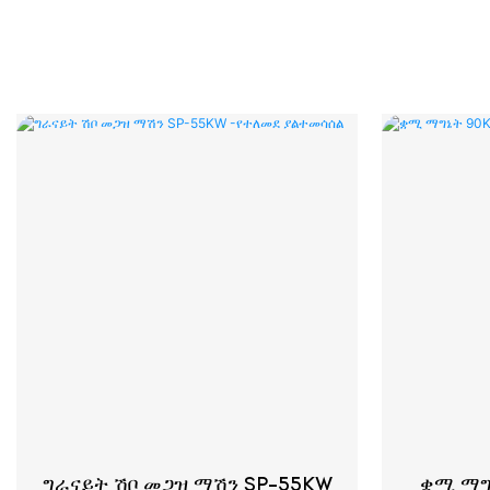
ግራናይት ሽቦ መጋዝ ማሽን SP-55KW
ቋሚ ማግ