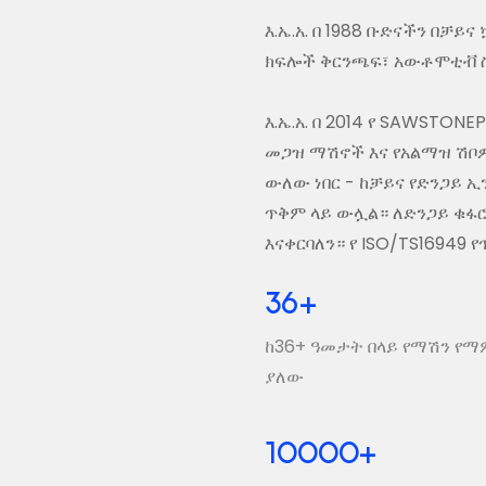
እ.ኤ.አ. በ 1988 ቡድናችን በቻ
ክፍሎች ቅርንጫፍ፣ አውቶሞቲቭ ስቲ
እ.ኤ.አ. በ 2014 የ SAWSTON
መጋዝ ማሽኖች እና የአልማዝ ሽቦዎ
ውለው ነበር - ከቻይና የድንጋይ ኢ
ጥቅም ላይ ውሏል። ለድንጋይ ቁፋ
እናቀርባለን። የ ISO/TS16949
36
+
ከ36+ ዓመታት በላይ የማሽን የ
ያለው
10000
+