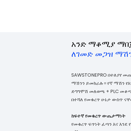
አንድ ማቆሚያ ማበ
ለገመድ መጋዝ ማሽ
SAWSTONEPRO በተለያየ መጠ
ማሽንን ይመክራሉ። የኛ ማሽን የ
ድግግሞሽ መለወጫ + PLC መቆጣ
በተሻለ የመቁረጥ ሁኔታ ውስጥ ና
ከፍተኛ የመቁረጥ ውጤታማነት
የመቁረጥ ፍጥነት ፈጣን እና እንደ 