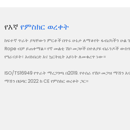
የእኛ
የምስክር ወረቀት
ከፍተኛ ጥራት ያላቸውን ምርቶች በጥሩ ሁኔታ ለማቆየት ፋብሪካችን ሁል ጊዜ 
Rope ብቻ ይጠቀማል። የኛ መልቲ ሽቦ መጋዞች በተለያዩ ብራንዶች ውስ
የግራናይት፣ እብነበረድ እና ኳርትዚት አይነት ለመቁረጥ ነው።
ISO/TS16949 የጥራት ማረጋገጫ በ2019. የተሰራ የሽቦ መጋዝ ማሽን
ማሽን በህዳር 2022 ከ CE የምስክር ወረቀት ጋር።