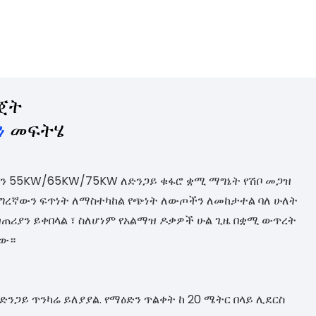
ጀት
ን
መፍትሄ
ን 55KW/65KW/75KW ለድንጋይ ቁፋሮ ቋሚ ማግኔት የሽቦ መጋዝ
እግረኛውን ፍጥነት ለማስተካከል የጭነት ለውጦችን ለመከታተል ባለ ሁለት
ጠሪያን ይቀበላል ፣ ስለሆነም የአልማዝ ዶቃዎች ሁል ጊዜ በቋሚ ውጥረት
ቸው።
የድንጋይ ጥንካሬ ይለያያል. የማዕድን ጥልቀት ከ 20 ሜትር በላይ ሊደርስ