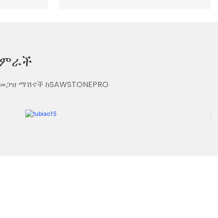
አምራች
ሽቦ መጋዝ ማሽኖች ከSAWSTONEPRO