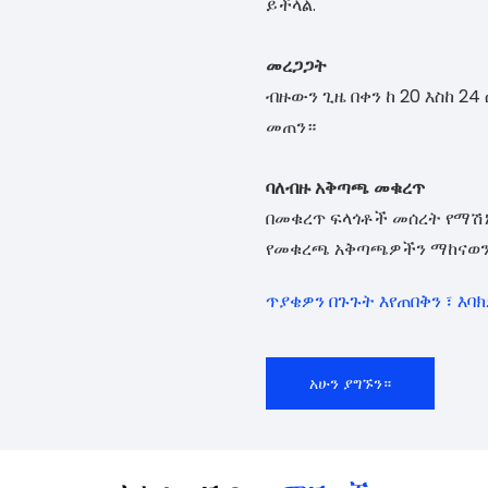
ይችላል.
መረጋጋት
ብዙውን ጊዜ በቀን ከ 20 እስከ 2
መጠን።
ባለብዙ አቅጣጫ መቁረጥ
በመቁረጥ ፍላጎቶች መሰረት የማሽኑ 
የመቁረጫ አቅጣጫዎችን ማከናወን
ጥያቄዎን በጉጉት እየጠበቅን ፣ እባ
አሁን ያግኙን።