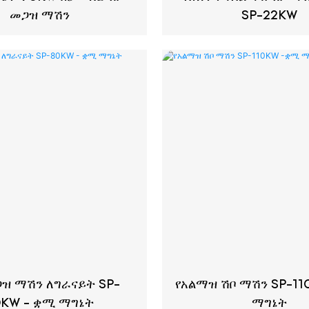
መጋዝ ማሽን
SP-22KW
ጋዝ ማሽን ለግራናይት SP-
የአልማዝ ሽቦ ማሽን SP-1
0KW - ቋሚ ማግኔት
ማግኔት