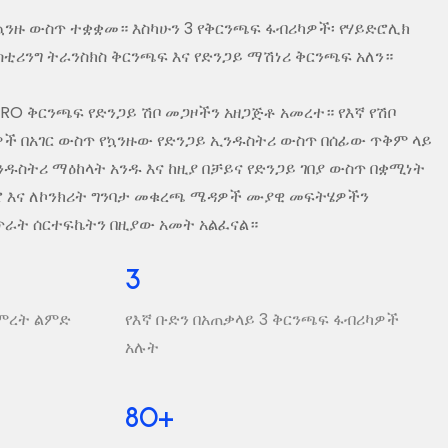
ይና ኳንዙ ውስጥ ተቋቋመ። እስካሁን 3 የቅርንጫፍ ፋብሪካዎች፡ የሃይድሮሊክ
ሪንግ ትራንስክስ ቅርንጫፍ እና የድንጋይ ማሽነሪ ቅርንጫፍ አለን።
EPRO ቅርንጫፍ የድንጋይ ሽቦ መጋዞችን አዘጋጅቶ አመረተ። የእኛ የሽቦ
ች በአገር ውስጥ የኳንዙው የድንጋይ ኢንዱስትሪ ውስጥ በሰፊው ጥቅም ላይ
ንዱስትሪ ማዕከላት አንዱ እና ከዚያ በቻይና የድንጋይ ገበያ ውስጥ በቋሚነት
ሮ እና ለኮንክሪት ግንባታ መቁረጫ ሜዳዎች ሙያዊ መፍትሄዎችን
 የጥራት ሰርተፍኬትን በዚያው አመት አልፈናል።
3
ማምረት ልምድ
የእኛ ቡድን በአጠቃላይ 3 ቅርንጫፍ ፋብሪካዎች
አሉት
80
+