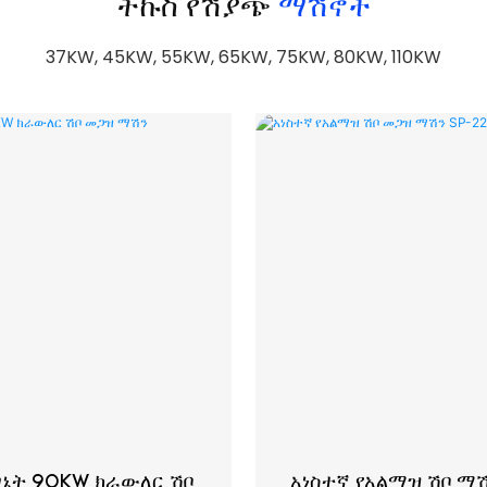
ትኩስ የሽያጭ
ማሽኖች
37KW, 45KW, 55KW, 65KW, 75KW, 80KW, 110KW
ኔት 90KW ክራውለር ሽቦ
አነስተኛ የአልማዝ ሽቦ ማ