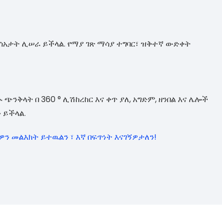
4 ሰአታት ሊሠራ ይችላል. የማያ ገጽ ማሳያ ተግባር፣ ዝቅተኛ ውድቀት
ጭንቅላት በ 360 ° ሊሽከረከር እና ቀጥ ያለ, አግድም, ዘንበል እና ሌሎች
 ይችላል.
ክዎን መልእክት ይተዉልን ፣ እኛ በፍጥነት እናገኝዎታለን!