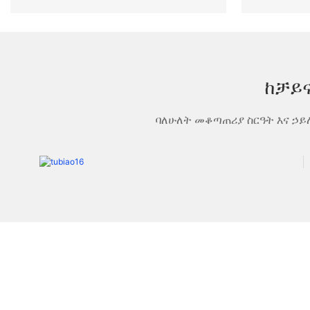
ከቻይ
ባለሁለት መቆጣጠሪያ ስርዓት እና ኃይ