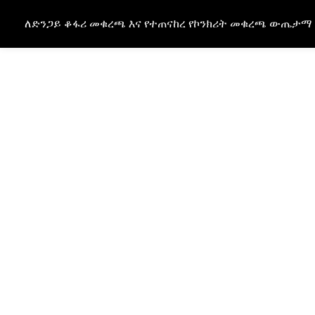
ለድንጋይ ቆፋሪ መቁረጫ እና የተጠናከረ የኮንክሪት መቁረጫ ውጤታማ
ቻይና ፕሮፌሽናል ዊር መጋዝ ማሽን አምራ
የድንጋይ መቆራረጥዎን የበለጠ ውጤታማ ያድር
መፍትሔ እና ቀልጣፋ ማሽኖች የድንጋይ መቆ
የማምረት አቅም በብቃት ይጨምራሉ።