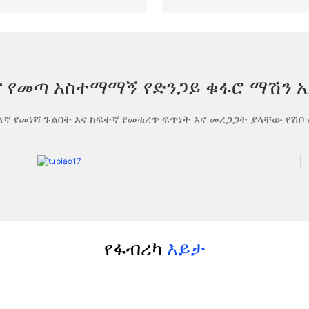
ና የመጣ አስተማማኝ የድንጋይ ቁፋሮ ማሽን 
ለኛ የመነሻ ጉልበት እና ከፍተኛ የመቁረጥ ፍጥነት እና መረጋጋት ያላቸው የ
የፋብሪካ
እይታ