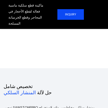
ماكينة قطع سلكية ماسية
فعالة لقطع الأحجار في
INQUIRY
المحاجر وقطع الخرسانة
المسلحة
مصنع صيني محترف
لماكينات قطع الأسلاك
اجعل عملية قطع المحاجر أكثر كفاءة. ستعمل
حلولنا الاحترافية وآلاتنا الفعالة على زيادة الطاقة
الإنتاجية لمشاريع المحاجر الخاصة بك بشكل
فعال.
تخصيص شامل
حل لآلة
المنشار السلكي
توصي SAWSTONEPRO بمنشار سلكي مغناطيسي دائم لاستخراج