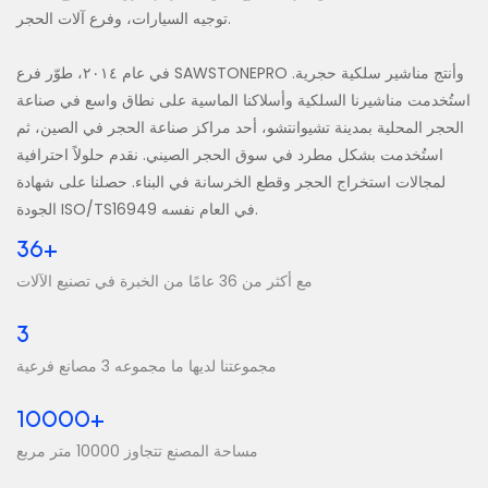
توجيه السيارات، وفرع آلات الحجر.
في عام ٢٠١٤، طوّر فرع SAWSTONEPRO وأنتج مناشير سلكية حجرية.
استُخدمت مناشيرنا السلكية وأسلاكنا الماسية على نطاق واسع في صناعة
الحجر المحلية بمدينة تشيوانتشو، أحد مراكز صناعة الحجر في الصين، ثم
استُخدمت بشكل مطرد في سوق الحجر الصيني. نقدم حلولاً احترافية
لمجالات استخراج الحجر وقطع الخرسانة في البناء. حصلنا على شهادة
الجودة ISO/TS16949 في العام نفسه.
36+
مع أكثر من 36 عامًا من الخبرة في تصنيع الآلات
3
مجموعتنا لديها ما مجموعه 3 مصانع فرعية
10000+
مساحة المصنع تتجاوز 10000 متر مربع