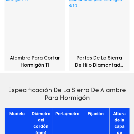
Alambre Para Cortar
Partes De La Sierra
Hormigón 11
De Hilo Diamantado
Para Hormigón Φ10
Especificación De La Sierra De Alambre
Para Hormigón
Modelo
Diámetro
Perla/metro
Fijación
Altura
del
de la
cordón
capa
(mm)
de