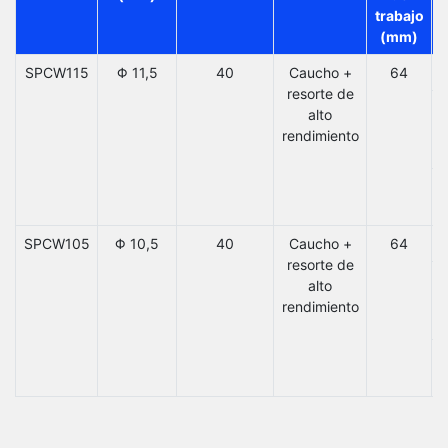
trabajo
(mm)
SPCW115
Φ 11,5
40
Caucho +
64
resorte de
E
alto
rendimiento
C
SPCW105
Φ 10,5
40
Caucho +
64
resorte de
E
alto
rendimiento
C