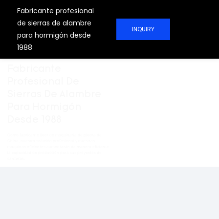
Fabricante profesional
de sierras de alambre
INQUIRY
para hormigón desde
1988
Fabricante
Profesional De
Sierras De Alambre
Para Hormigón
Desde 1988
Como fabricante líder de maquinaria de piedra de
China, nuestra solución profesional y nuestras
máquinas eficientes aumentarán de manera eficiente
la capacidad de producción para sus proyectos de
canteras.