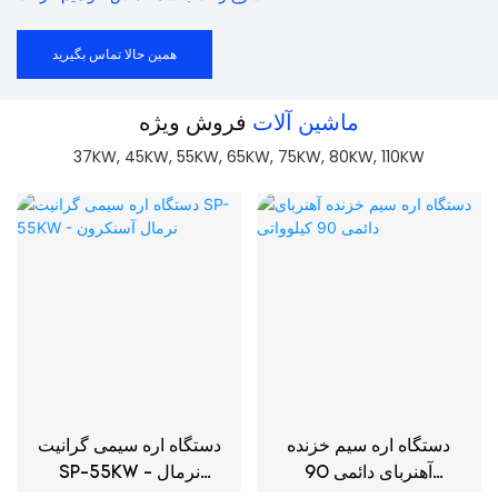
همین حالا تماس بگیرید
ماشین آلات
فروش ویژه
37KW, 45KW, 55KW, 65KW, 75KW, 80KW, 110KW
دستگاه اره سیم خزنده
دستگاه اره سیمی گرانیت
آهنربای دائمی 90
SP-55KW - نرمال