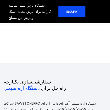
دستگاه برش سیم الماسه
کارآمد برای برش معادن سنگ
INQUIRY
و برش بتن مسلح
تولید کننده دستگاه اره
سیمی حرفه ای چین
برش سنگ معدن خود را کارآمدتر کنید.
راهکارهای حرفه‌ای و ماشین‌آلات کارآمد ما،
ظرفیت تولید پروژه‌های سنگ معدن شما را به
طور مؤثر افزایش می‌دهند.
سفارشی‌سازی یکپارچه
راه حل برای
دستگاه اره سیمی
شرکت SAWSTONEPRO دستگاه اره سیمی آهنربای دائم را برای
استخراج سنگ در اندازه‌های مختلف ۵۵KW/۶۵KW/۷۵KW توصیه