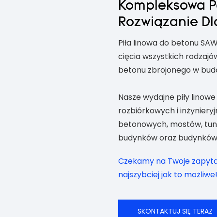
Kompleksowa P
Rozwiązanie Dl
Piła linowa do betonu S
cięcia wszystkich rodzajów
betonu zbrojonego w bud
Nasze wydajne piły linow
rozbiórkowych i inżynier
betonowych, mostów, tunel
budynków oraz budynków o
Czekamy na Twoje zapytan
najszybciej jak to możliwe
SKONTAKTUJ SIĘ TERAZ