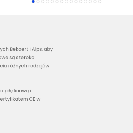
ch Bekaert i Alps, aby
nowe są szeroko
cia różnych rodzajów
 piłę linową i
certyfikatem CE w