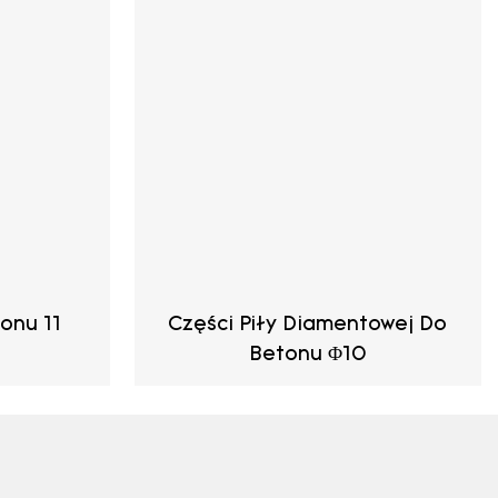
onu 11
Części Piły Diamentowej Do
Betonu Φ10