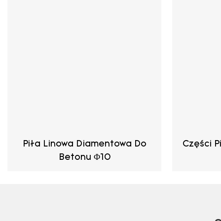
Piła Linowa Diamentowa Do
Części P
Betonu Φ10