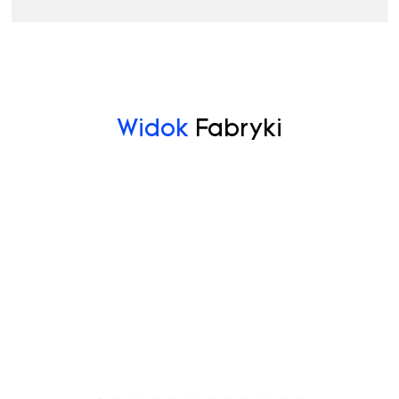
Widok
Fabryki