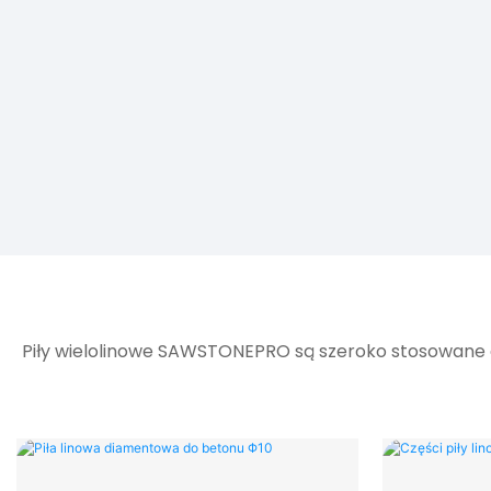
Piły wielolinowe SAWSTONEPRO są szeroko stosowane d