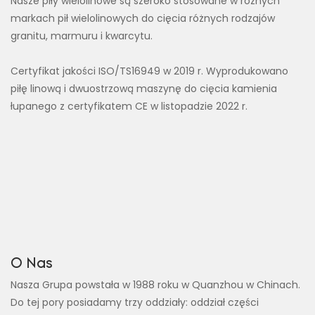
Nasze piły wielolinowe są szeroko stosowane w różnych
markach pił wielolinowych do cięcia różnych rodzajów
granitu, marmuru i kwarcytu.
Certyfikat jakości ISO/TS16949 w 2019 r. Wyprodukowano
piłę linową i dwuostrzową maszynę do cięcia kamienia
łupanego z certyfikatem CE w listopadzie 2022 r.
O Nas
Nasza Grupa powstała w 1988 roku w Quanzhou w Chinach.
Do tej pory posiadamy trzy oddziały: oddział części