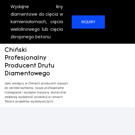
Wydajne liny
diamentowe do cięcia w
kamieniołomach, cięcia
INQUIRY
wielolinowego lub cięcia
zbrojonego betonu
Chiński
Profesjonalny
Producent Drutu
Diamentowego
Jako wiodący w Chinach producent maszyn
do obróbki kamienia, nasze profesjonalne
rozwiązania i wydajne maszyny skutecznie
zwiększą wydajność produkcji w ramach
Twoich projektów wydobywczych.