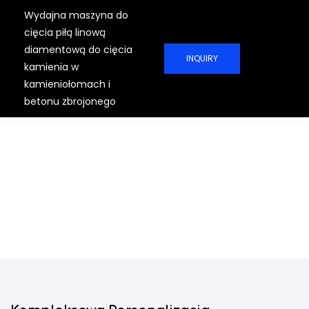
Wydajna maszyna do
cięcia piłą linową
diamentową do cięcia
INQUIRY
kamienia w
kamieniołomach i
betonu zbrojonego
Chiński Producent
Profesjonalnych Pił
Drutowych
ZWIĘKSZ WYDAJNOŚĆ WYDOBYWANIA
KAMIENIA Nasze profesjonalne
rozwiązania i wydajne maszyny
skutecznie zwiększą wydajność
produkcyjną Twoich projektów
wydobywczych.