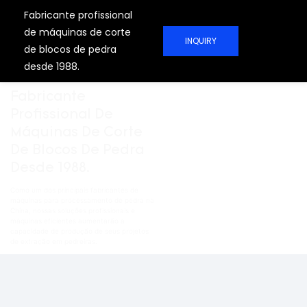
Fabricante profissional
de máquinas de corte
INQUIRY
de blocos de pedra
desde 1988.
Fabricante
Profissional De
Máquinas De Corte
De Blocos De Pedra
Desde 1988.
Como um dos principais fabricantes de
máquinas para processamento de pedra na
China, nossas soluções profissionais e
máquinas eficientes aumentarão a
capacidade de produção de seus projetos
de extração em pedreiras.