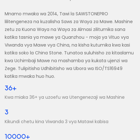
Mnamo mwaka wa 2014, Tawi la SAWSTONEPRO
lilitengeneza na kuzalisha Saws za Waya za Mawe. Mashine
zetu za Kuona Waya na Waya za Almasi zilitumika sana
katika tasnia ya mawe ya Quanzhou - moja ya Vituo vya
Viwanda vya Mawe vya China, na kisha kutumika kwa kasi
katika soko la China Stone. Tunatoa suluhisho za kitaalamu
kwa Uchimbaji Mawe na mashamba ya kukata ujenzi wa
Zege. Tulipitisha Udhibitisho wa Ubora wa ISO/TS16949
katika mwaka huo huo.
36+
Kwa miaka 36+ ya uzoefu wa Utengenezaji wa Mashine
3
Kikundi chetu kina Viwanda 3 vya Matawi kabisa
10000+