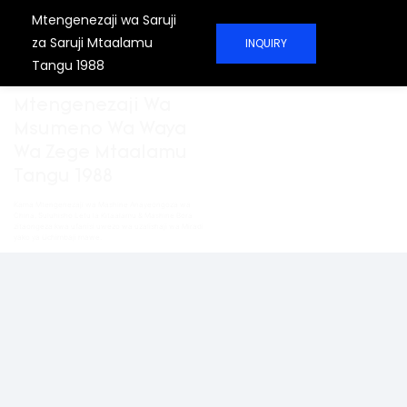
Mtengenezaji wa Saruji
za Saruji Mtaalamu
INQUIRY
Tangu 1988
Mtengenezaji Wa
Msumeno Wa Waya
Wa Zege Mtaalamu
Tangu 1988
Kama Mtengenezaji wa Mashine Anayeongoza wa
China, Suluhisho Letu la Kitaalamu & Mashine Bora
zitaongeza kwa ufanisi uwezo wa uzalishaji wa Miradi
yako ya Uchimbaji mawe.