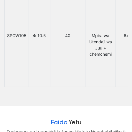
SPCW105
Φ 10.5
40
Mpira wa
64
Utendaji wa
Juu +
chemchemi
Faida
Yetu
Tuchague, na tunaahidi kufanya kila kitu kinachohitajika ili