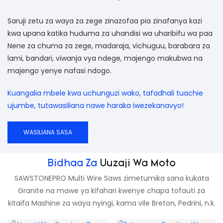
Saruji zetu za waya za zege zinazofaa pia zinafanya kazi
kwa upana katika huduma za uhandisi wa uharibifu wa paa
Nene za chuma za zege, madaraja, vichuguu, barabara za
lami, bandari, viwanja vya ndege, majengo makubwa na
majengo yenye nafasi ndogo.
Kuangalia mbele kwa uchunguzi wako, tafadhali tuachie
ujumbe, tutawasiliana nawe haraka iwezekanavyo!
WASILIANA SASA
Bidhaa Za
Uuzaji Wa Moto
SAWSTONEPRO Multi Wire Saws zimetumika sana kukata
Granite na mawe ya kifahari kwenye chapa tofauti za
kitaifa Mashine za waya nyingi, kama vile Breton, Pedrini, n.k.