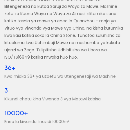
lilitengeneza na kutoa Saruji za Waya za Mawe. Mashine
zetu za Kuona Waya na Waya za Almasi zilitumika sana
katika tasnia ya mawe ya eneo la Quanzhou - moja ya
Vituo vya Viwanda vya Mawe vya China, na kisha kutumika
kwa kasi katika soko la China Stone. Tunatoa suluhisho za
kitaalamu kwa Uchimbaji Mawe na mashamba ya kukata
ujenzi wa Zege. Tulipitisha Udhibitisho wa Ubora wa
ISO/TS16949 katika mwaka huo huo.
36+
Kwa miaka 36+ ya uzoefu wa Utengenezaji wa Mashine
3
Kikundi chetu kina Viwanda 3 vya Matawi kabisa
10000+
Eneo la kiwanda linazidi 10000m²