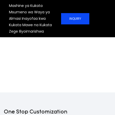
Mashine ya Kukata
Msumeno wa Waya ya
Almasi Inayofaa kwa
INQUIRY
Kukata Mawe na Kukata
Zege Iliyoimarishwa
Mtengenezaji Wa
Mashine Ya Kukata
Waya Ya Kitaalamu Ya
China
FANYA UKATA WAKO WA MACHIMBO UWE
NA UFANISI ZAIDI Suluhisho letu la
Kitaalamu na Mashine Bora zitaongeza
uwezo wa uzalishaji kwa Miradi yako ya
Machimbo kwa ufanisi.
One Stop Customization