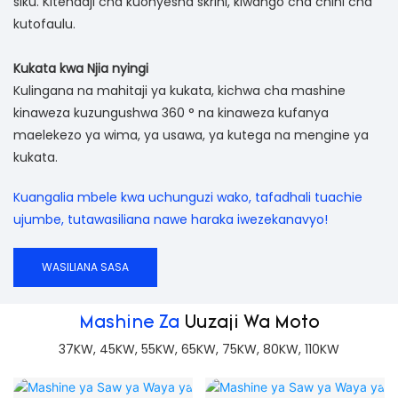
siku. Kitendaji cha kuonyesha skrini, kiwango cha chini cha
kutofaulu.
Kukata kwa Njia nyingi
Kulingana na mahitaji ya kukata, kichwa cha mashine
kinaweza kuzungushwa 360 ° na kinaweza kufanya
maelekezo ya wima, ya usawa, ya kutega na mengine ya
kukata.
Kuangalia mbele kwa uchunguzi wako, tafadhali tuachie
ujumbe, tutawasiliana nawe haraka iwezekanavyo!
WASILIANA SASA
Mashine Za
Uuzaji Wa Moto
37KW, 45KW, 55KW, 65KW, 75KW, 80KW, 110KW