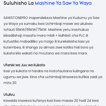
Suluhisho La
Mashine Ya Saw Ya Waya
SAWSTONEPRO inapendekeza Mashine ya Kudumu ya Saw
ya Waya ya sumaku kwa Uchimbaji mawe wa ukubwa
tofauti 55KW/65KW/75KW. Mashine yetu inachukua
kibadilishaji masafa mara mbili + kidhibiti cha PLC ili
kufuatilia mabadiliko ya mzigo ili kurekebisha kasi ya
kutembea, ili shanga za almasi ziwe katika hali bora ya
kukata kila wakati na mvutano wa mara kwa mara.
Ufanisi wa Juu wa Kukata
Kasi ya kukata ni haraka na inatofautiana kulingana na
ugumu wa jiwe. Kina cha uchimbaji kinaweza kufikia zaidi ya
mita 20.
Utulivu
Kawaida inaweza kufanya kazi kwa masaa 20 hadi 24 kwa