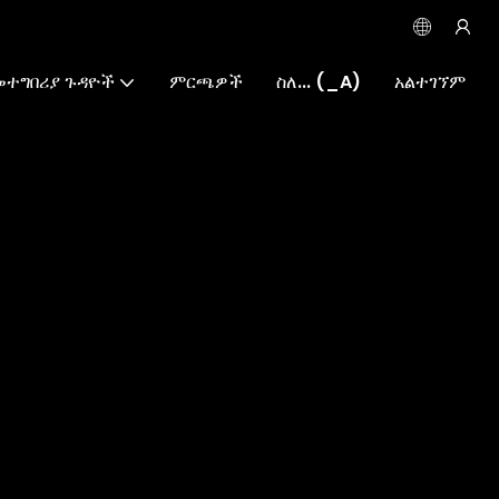
መተግበሪያ ጉዳዮች
ምርጫዎች
ስለ... (_A)
አልተገኘም