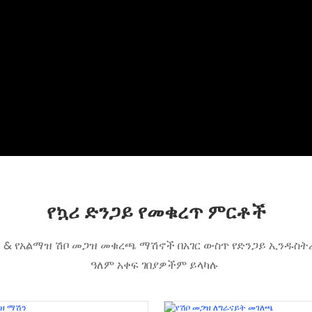
የኳሪ ድንጋይ የመቁረጥ ምርቶች
 & የአልማዝ ሽቦ መጋዝ መቁረጫ ማሽኖች በአገር ውስጥ የድንጋይ ኢንዱስትሪ
ዓለም አቀፍ ገበያዎችም ይላካሉ