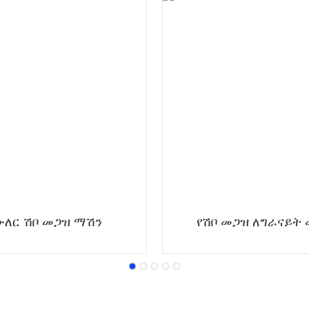
ውለር ሽቦ መጋዝ ማሽን
የሽቦ መጋዝ ለግራናይት