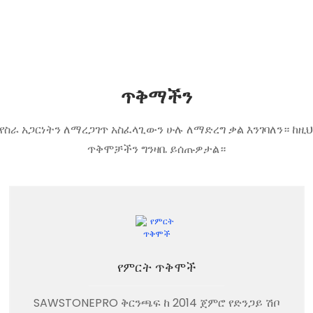
ጥቅማችን
ኪ የስራ አጋርነትን ለማረጋገጥ አስፈላጊውን ሁሉ ለማድረግ ቃል እንገባለን። ከዚህ
ጥቅሞቻችን ግንዛቤ ይሰጡዎታል።
የምርት ጥቅሞች
SAWSTONEPRO ቅርንጫፍ ከ 2014 ጀምሮ የድንጋይ ሽቦ