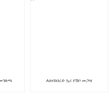
 መገለጫ
ለዕብነበረድ ኳሪ የሽቦ መጋዝ