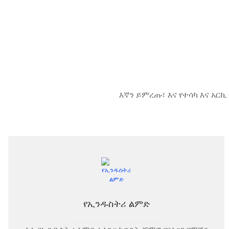
እኛን ይምረጡ፣ እና የተሳካ እና አር
የኢንዱስትሪ ልምድ