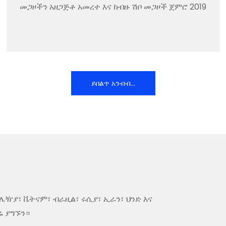
መጋዞችን አዘጋጅቶ አመረተ እና ከብዙ ሽቦ መጋዞች ጀምሮ 2019
ይበልጥ አንብብ...
ሌዥያ፣ ቬትናም፣ ብራዚል፣ ሩሲያ፣ ኢራን፣ ህንድ እና
ሬ ያግኙን።