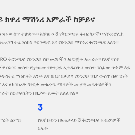
 ክዋሪ ማሽነሪ አምራች ከቻይና
ይና ኳንዙ ውስጥ ተቋቋመ። እስካሁን 3 የቅርንጫፍ ፋብሪካዎች፡ የሃይድሮሊክ
ሪንግ ትራንስክስ ቅርንጫፍ እና የድንጋይ ማሽነሪ ቅርንጫፍ አለን።
EPRO ቅርንጫፍ የድንጋይ ሽቦ መጋዞችን አዘጋጅቶ አመረተ። የእኛ የሽቦ
ች በአገር ውስጥ የኳንዙው የድንጋይ ኢንዱስትሪ ውስጥ በሰፊው ጥቅም ላይ
ንዱስትሪ ማዕከላት አንዱ እና ከዚያ በቻይና የድንጋይ ገበያ ውስጥ በቋሚነት
ሮ እና ለኮንክሪት ግንባታ መቁረጫ ሜዳዎች ሙያዊ መፍትሄዎችን
 የጥራት ሰርተፍኬትን በዚያው አመት አልፈናል።
3
ማምረት ልምድ
የእኛ ቡድን በአጠቃላይ 3 ቅርንጫፍ ፋብሪካዎች
አሉት