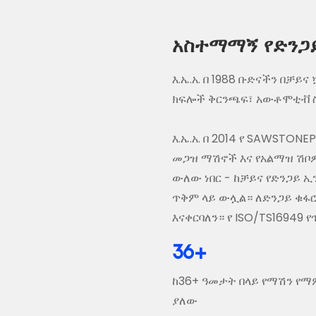
አስተማማኝ የድንጋይ
እ.ኤ.አ. በ 1988 ቡድናችን በቻ
ክፍሎች ቅርንጫፍ፣ አውቶሞቲቭ ስቲ
እ.ኤ.አ. በ 2014 የ SAWSTON
መጋዝ ማሽኖች እና የአልማዝ ሽቦዎ
ውለው ነበር - ከቻይና የድንጋይ ኢ
ጥቅም ላይ ውሏል። ለድንጋይ ቁፋ
እናቀርባለን። የ ISO/TS16949
36
+
ከ36+ ዓመታት በላይ የማሽን የ
ያለው