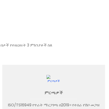
 በታች የተዘረዘሩት 3 ምክንያቶች ስለ
ምርጫዎች
ISO/TS16949 የጥራት ማረጋገጫ በ2019። የተሰራ የሽቦ መጋዝ