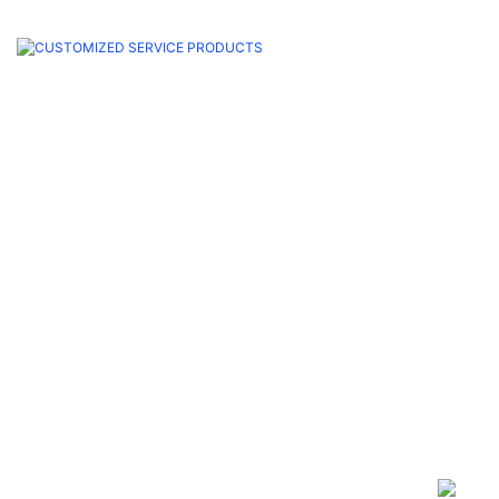
CUSTOMIZED SERVICE PRODU
የአልማዝ ሽቦ