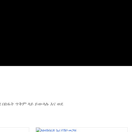
 በስፋት ጥቅም ላይ ይውላሉ እና ወደ