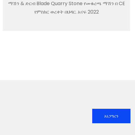
ማሽን & ድርብ Blade Quarry Stone የመቁረጫ ማሽን በ CE
የምስክር ወረቀት በህዳር. አናፍ 2022
አነጋግረን