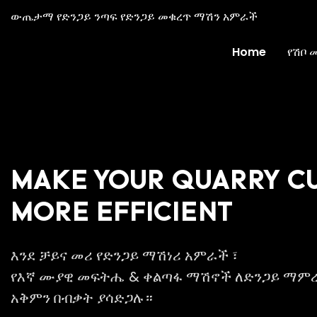
ውጤታማ የድንጋይ ንጣፍ የድንጋይ መቁረጥ ማሽን አምራች
Home
የሽቦ 
MAKE YOUR QUARRY C
MORE EFFICIENT
እንደ ቻይና መሪ የድንጋይ ማሽነሪ አምራች ፣
የእኛ ሙያዊ መፍትሔ & ቀልጣፋ ማሽኖች ለድንጋይ ማም
አቅምን በብቃት ያሳድጋሉ።