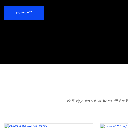
ምርጫዎች
የእኛ የኳሪ ድንጋይ መቁረጫ ማሽኖች