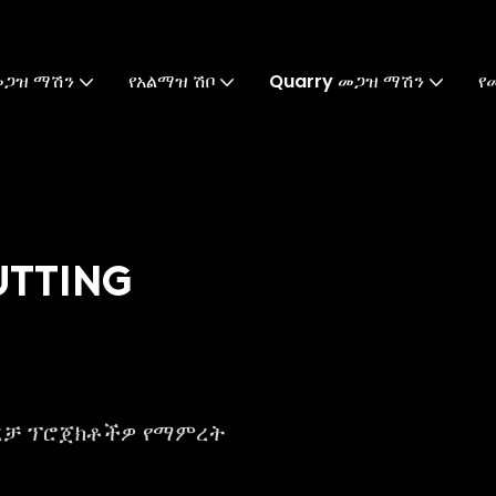
መጋዝ ማሽን
የአልማዝ ሽቦ
Quarry መጋዝ ማሽን
የ
UTTING
ረቻ ፕሮጀክቶችዎ የማምረት