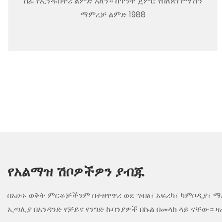
ሰፊ የኢንዱስትሪ ልምድ አለን። ከጥንት ጀምሮ የበለጸገ የማሽን
ማምረቻ ልምድ 1988
የአልማዝ ሽቦዎችዎን ያብጁ
በአሁኑ ወቅት ምርቶቻችንም በተዘዋዋሪ ወደ ግብፅ፣ አፍሪካ፣ ካምቦዲያ፣ ማ
ኢጣሊያ በአንዳንድ የቻይና የንግድ ኩባንያዎች በኩል በመላክ ላይ ናቸው። ዛ