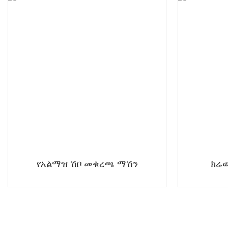
የአልማዝ ሽቦ መቁረጫ ማሽን
ክሬ