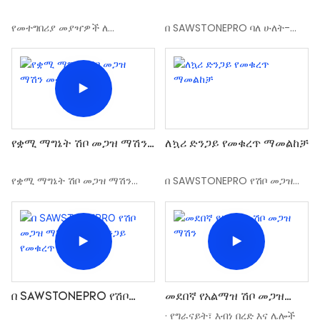
SAWSTONEPRO ባለብዙ ሽቦ
ምላጭ መቁረጫ ማሽን ለ ቋሪ
መጋዞች በብዙ ሽቦ ማሽነሪዎች
ድንጋይ የመቁረጥ ማመልከቻ
የመተግበሪያ መያዣዎች ለ
በ SAWSTONEPRO ባለ ሁለት-
ላይ የሚሰሩ
SAWSTONEPRO ባለብዙ ሽቦ
ምላጭ መቁረጫ ማሽን ለ ቋሪ ድንጋይ
መጋዞች በብዙ ሽቦ ማሽነሪዎች ላይ
የመቁረጥ ማመልከቻ
የሚሰሩ
ለኳሪ ድንጋይ የመቁረጥ ማመልከቻ
የቋሚ ማግኔት ሽቦ መጋዝ ማሽን
መተግበሪያ
በ SAWSTONEPRO የሽቦ መጋዝ
የቋሚ ማግኔት ሽቦ መጋዝ ማሽን
ማሽኖች የኳሪ ድንጋይ የመቁረጥ
መተግበሪያ
ማመልከቻ
በ SAWSTONEPRO የሽቦ
መደበኛ የአልማዝ ሽቦ መጋዝ
መጋዝ ማሽኖች የኳሪ ድንጋይ
ማሽን
· የግራናይት፣ እብነ በረድ እና ሌሎች