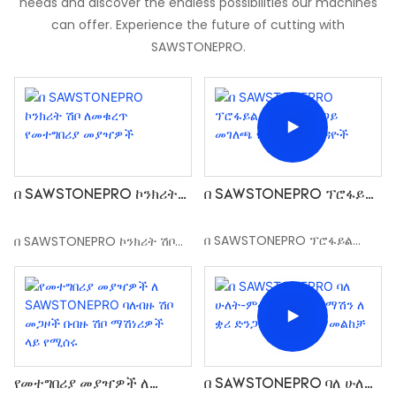
needs and discover the endless possibilities our machines
can offer. Experience the future of cutting with
SAWSTONEPRO.
በ SAWSTONEPRO ፕሮፋይል
በ SAWSTONEPRO ኮንክሪት
ሽቦዎች የድንጋይ መገለጫ
ሽቦ ለመቁረጥ የመተግበሪያ
የመተግበሪያ ጉዳዮች
መያዣዎች
በ SAWSTONEPRO ፕሮፋይል
በ SAWSTONEPRO ኮንክሪት ሽቦ
ሽቦዎች የድንጋይ መገለጫ የመተግበሪያ
ለመቁረጥ የመተግበሪያ መያዣዎች
ጉዳዮች
የመተግበሪያ መያዣዎች ለ
በ SAWSTONEPRO ባለ ሁለት-