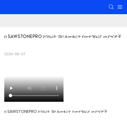
በ SAWSTONEPRO ኮንክሪት ሽቦ ለመቁረጥ የመተግበሪያ መያዣዎች
2024-06-07
በ SAWSTONEPRO ኮንክሪት ሽቦ ለመቁረጥ የመተግበሪያ መያዣዎች