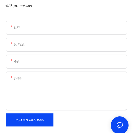
ከእኛ ጋር ተያይዘን
ስም
ኢሜል
ቴል
ይዘት
ጥያቄውን አሁን ይላኩ