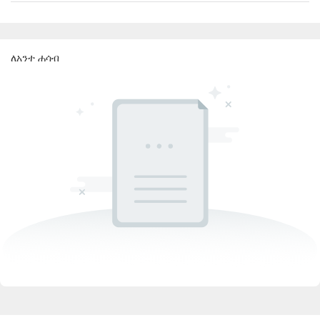
ለአንተ ሐሳብ