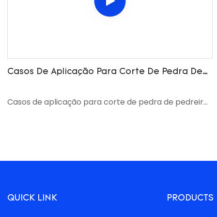
Casos De Aplicação Para Corte De Pedra De
Pedreira Por Máquinas De Serra De Fio
SAWSTONEPRO
Casos de aplicação para corte de pedra de pedreira
por máquinas de serra de fio SAWSTONEPRO
QUICK LINK
PRODUCTS