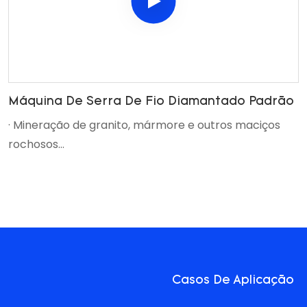
Máquina De Serra De Fio Diamantado Padrão
· Mineração de granito, mármore e outros maciços
rochosos
· Reparação de grandes materiais ásperos
· Adequado para corpos de minério com diversas
texturas
· Vários cortes de concreto espesso
Casos De Aplicação