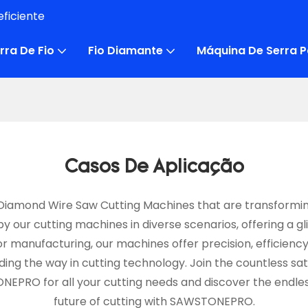
ficiente
rra De Fio
Fio Diamante
Máquina De Serra P
Casos De Aplicação
iamond Wire Saw Cutting Machines that are transforming
our cutting machines in diverse scenarios, offering a gli
r manufacturing, our machines offer precision, efficiency
ing the way in cutting technology. Join the countless sa
EPRO for all your cutting needs and discover the endless
future of cutting with SAWSTONEPRO.