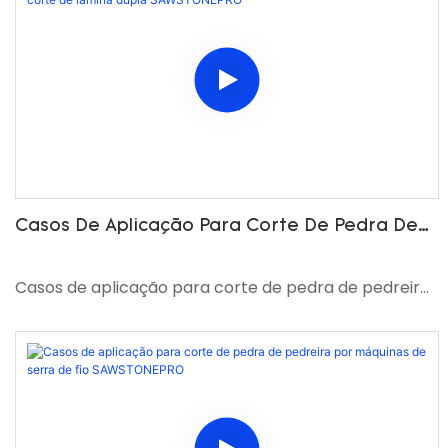
Casos De Aplicação Para Corte De Pedra De
Pedreira Pela Máquina De Corte De Lâmina
Dupla SAWSTONEPRO
Casos de aplicação para corte de pedra de pedreira
pela máquina de corte de lâmina dupla
SAWSTONEPRO