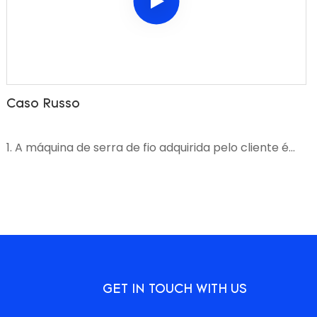
Caso Russo
1. A máquina de serra de fio adquirida pelo cliente é
um motor comum de 55 kw-8
2. Tem sido utilizado em mármore e granito e os
resultados são satisfatórios
GET IN TOUCH WITH US
3. Vendido através de revendedores