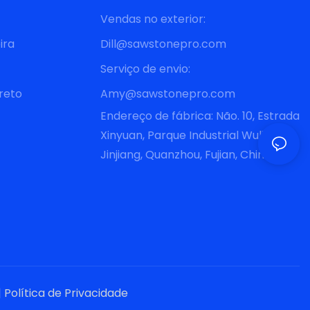
Vendas no exterior:
ira
Dill@sawstonepro.com
4. O cliente comprou 2 unidades no segundo lote
Serviço de envio:
reto
Amy@sawstonepro.com
5. O cliente disse que a máquina corta suavemente, é
Endereço de fábrica: Não. 10, Estrada
fácil de operar e tem alta eficiência
Xinyuan, Parque Industrial Wuli,
Jinjiang, Quanzhou, Fujian, China
|
Política de Privacidade