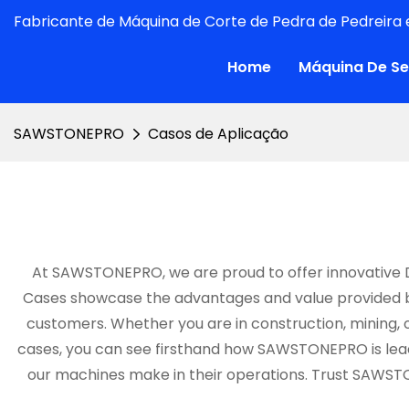
Fabricante de Máquina de Corte de Pedra de Pedreira e
Home
Máquina De Se
SAWSTONEPRO
Casos de Aplicação
At SAWSTONEPRO, we are proud to offer innovative D
Cases showcase the advantages and value provided by 
customers. Whether you are in construction, mining, o
cases, you can see firsthand how SAWSTONEPRO is lead
our machines make in their operations. Trust SAWSTON