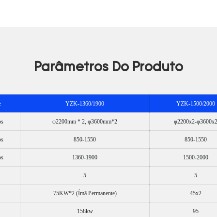
Parâmetros Do Produto
e
YZK-1360/1900
YZK-1500/2000
os
φ2200mm * 2, φ3600mm*2
φ2200x2-φ3600x
os
850-1550
850-1550
os
1360-1900
1500-2000
5
5
75KW*2 (Ímã Permanente)
45x2
158kw
95