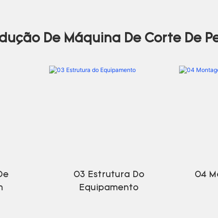
odução De Máquina De Corte De Pe
De
03 Estrutura Do
04 M
m
Equipamento