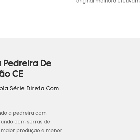
original melhora efetivame
 Pedreira De
ão CE
la Série Direta Com
ando a pedreira com
 fundo com serras de
 maior produção e menor