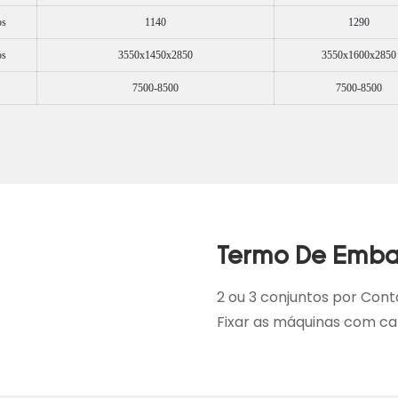
os
1140
1290
os
3550x1450x2850
3550x1600x2850
7500-8500
7500-8500
Termo De Emb
2 ou 3 conjuntos por Cont
Fixar as máquinas com ca