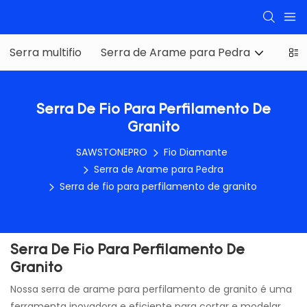
Serra multifio
Serra de Arame para Pedra
Serr
Serra De Fio Para Perfilamento De
Granito
SAWSTONEPRO
Fio Diamante
Serra de Arame para Pedra
Serra de fio para perfilamento de granito
Serra De Fio Para Perfilamento De
Granito
Nossa serra de arame para perfilamento de granito é uma
ferramenta inovadora e eficiente para cortar e modelar