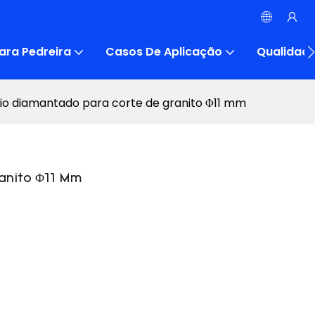
ara Pedreira
Casos De Aplicação
Qualidad
io diamantado para corte de granito Φ11 mm
anito Φ11 Mm