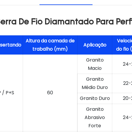
Serra De Fio Diamantado Para Perf
Altura da camada de
Veloc
sertando
Aplicação
trabalho (mm)
do fio
Granito
24-
Macio
Granito
22-
Médio Duro
P / P+S
60
Granito Duro
20-
Granito
Abrasivo
24-
Forte