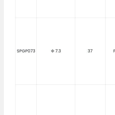
SPGP073
Φ 7.3
37