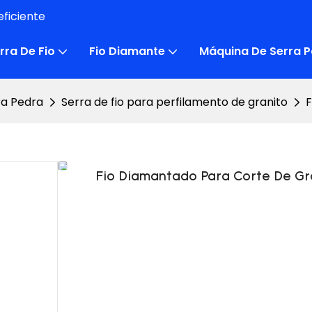
ficiente
rra De Fio
Fio Diamante
Máquina De Serra P
ra Pedra
Serra de fio para perfilamento de granito
F
Fio Diamantado Para Corte De Gr