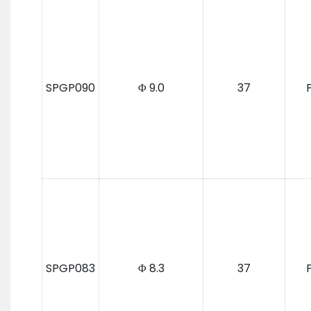
SPGP090
Φ 9.0
37
SPGP083
Φ 8.3
37