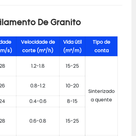
ilamento De Granito
idade
Velocidade de
Vida útil
Tipo de
 (m/s)
corte (m²/h)
(m²/m)
conta
28
1.2-1.8
15-25
26
0.8-1.2
10-20
Sinterizado
a quente
24
0.4-0.6
8-15
28
0.6-0.8
15-25