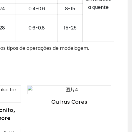
a quente
24
0.4-0.6
8-15
28
0.6-0.8
15-25
s os tipos de operações de modelagem.
Outras Cores
anito,
more