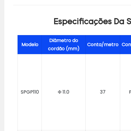
Especificações Da 
Diâmetro do
Modelo
Conta/metro
Con
cordão (mm)
SPGP110
Φ 11.0
37