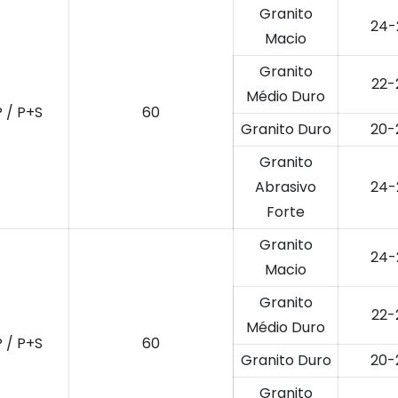
Granito
24-
Macio
Granito
22-
Médio Duro
P / P+S
60
Granito Duro
20-
Granito
Abrasivo
24-
Forte
Granito
24-
Macio
Granito
22-
Médio Duro
P / P+S
60
Granito Duro
20-
Granito