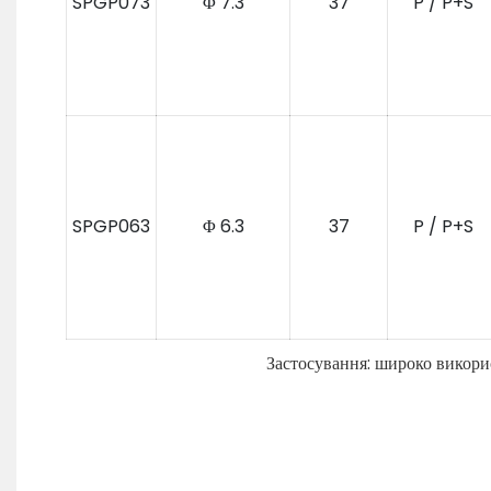
SPGP073
Φ 7.3
37
P / P+S
SPGP063
Φ 6.3
37
P / P+S
Застосування: широко викорис