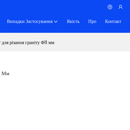
Випадки Застосування
Якість
Про
Контакт
 для різання граніту Φ11 мм
1 Мм