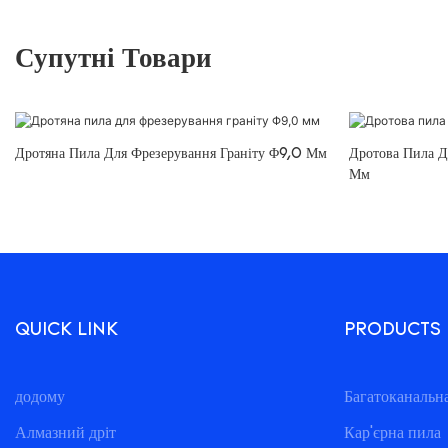
Супутні Товари
Дротяна Пила Для Фрезерування Граніту Φ9,0 Мм
Дротова Пила Д
Мм
QUICK LINK
PRODUCTS
додому
Багатоканальн
Алмазний дріт
Кар'єрна пила