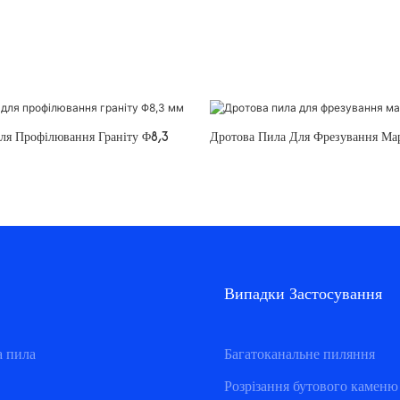
ля Профілювання Граніту Φ8,3
Дротова Пила Для Фрезування Ма
Випадки Застосування
а пила
Багатоканальне пиляння
Розрізання бутового каменю