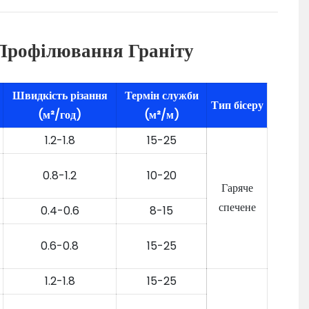
 Профілювання Граніту
Швидкість різання
Термін служби
Тип бісеру
(м²/год)
(м²/м)
1.2-1.8
15-25
0.8-1.2
10-20
Гаряче
спечене
0.4-0.6
8-15
0.6-0.8
15-25
1.2-1.8
15-25