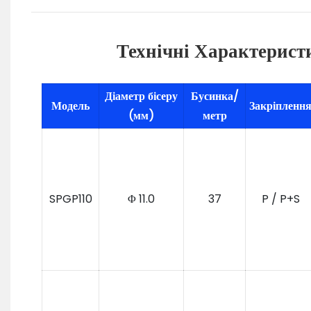
Технічні Характерист
Діаметр бісеру
Бусинка/
Модель
Закріпленн
(мм)
метр
SPGP110
Φ 11.0
37
P / P+S