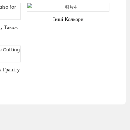
Інші Кольори
у, Також
я Граніту