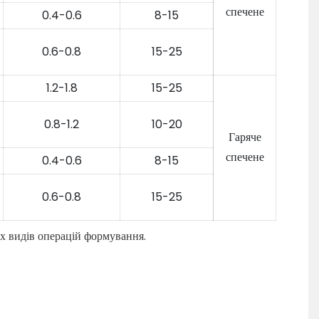
спечене
0.4-0.6
8-15
0.6-0.8
15-25
1.2-1.8
15-25
0.8-1.2
10-20
Гаряче
спечене
0.4-0.6
8-15
0.6-0.8
15-25
іх видів операцій формування.