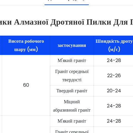
ики Алмазної Дротяної Пилки Для
Висота робочого
Швидкість дроту
я
застосування
шару (мм)
(м/с)
М'який граніт
24-28
Граніт середньої
22-26
твердості
60
Твердий граніт
20-24
Міцний
24-28
абразивний граніт
М'який граніт
24-28
Граніт середньої