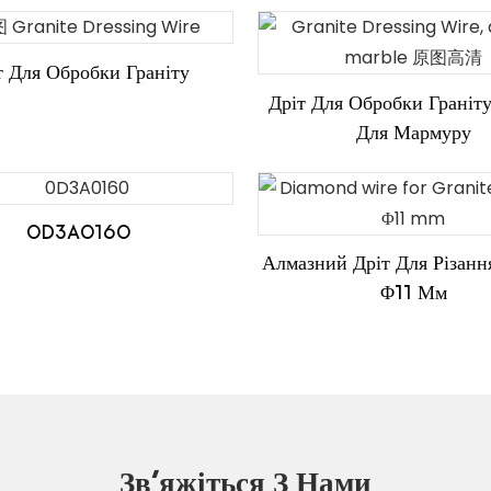
т Для Обробки Граніту
Дріт Для Обробки Граніт
Для Мармуру
0D3A0160
Алмазний Дріт Для Різанн
Φ11 Мм
Зв'яжіться З Нами