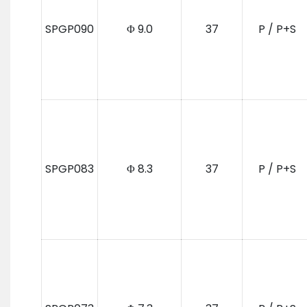
SPGP090
Φ 9.0
37
P / P+S
SPGP083
Φ 8.3
37
P / P+S