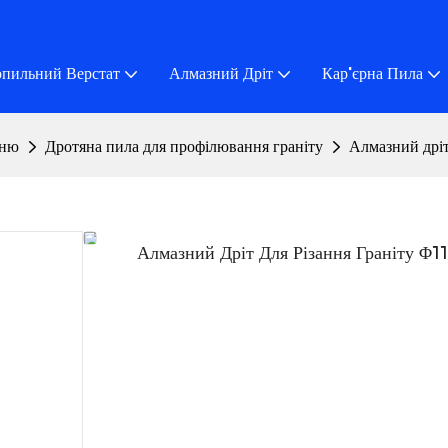
пильний Верстат
Алмазний Дріт
Кар'єрна Пила
еню
Дротяна пила для профілювання граніту
Алмазний дріт
Алмазний Дріт Для Різання Граніту Φ1