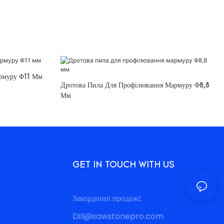
рмуру Φ11 Мм
Дротова Пила Для Профілювання Мармуру Φ8,8
Мм
GET IN TOUCH WITH US
Закордонні продажі:
Dill@sawstonepro.com