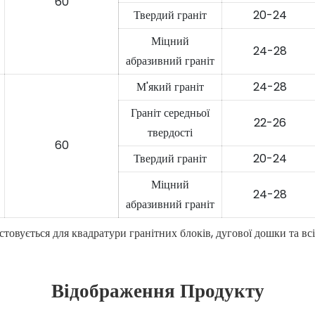
60
Твердий граніт
20-24
Міцний
24-28
абразивний граніт
М'який граніт
24-28
Граніт середньої
22-26
твердості
60
Твердий граніт
20-24
Міцний
24-28
абразивний граніт
товується для квадратури гранітних блоків, дугової дошки та вс
Відображення Продукту