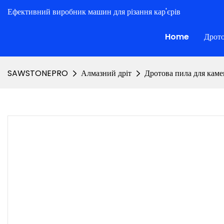
Ефективний виробник машин для різання кар'єрів
Home
Дрото
SAWSTONEPRO
Алмазний дріт
Дротова пила для кам