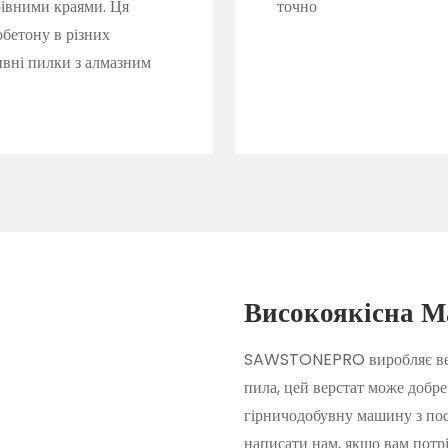
рівними краями. Ця
точно
обетону в різних
ивні пилки з алмазним
Високоякісна М
SAWSTONEPRO виробляє верст
пила, цей верстат може добре
гірничодобувну машину з пос
написати нам, якщо вам потр