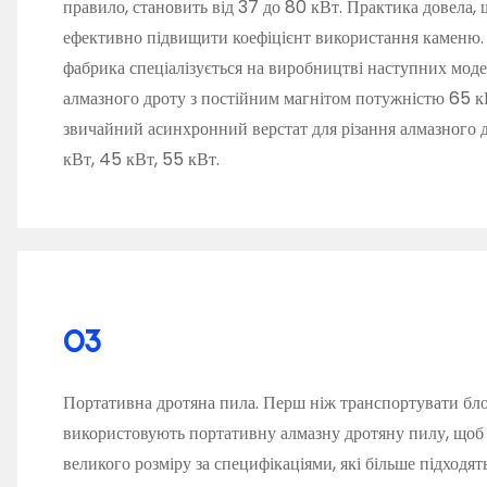
правило, становить від 37 до 80 кВт. Практика довела,
ефективно підвищити коефіцієнт використання каменю.
фабрика спеціалізується на виробництві наступних модел
алмазного дроту з постійним магнітом потужністю 65 кВ
звичайний асинхронний верстат для різання алмазного 
кВт, 45 кВт, 55 кВт.
03
Портативна дротяна пила. Перш ніж транспортувати бло
використовують портативну алмазну дротяну пилу, щоб 
великого розміру за специфікаціями, які більше підходя