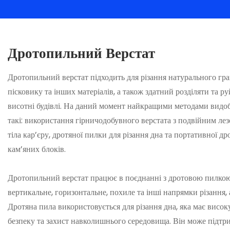
Дротопильний Верстат
Дротопильний верстат підходить для різання натурального гра
пісковику та інших матеріалів, а також здатний розділяти та р
висотні будівлі. На даний момент найкращими методами видоб
такі: використання гірничодобувного верстата з подвійним лез
тіла кар’єру, дротяної пилки для різання дна та портативної д
кам’яних блоків.
Дротопильний верстат працює в поєднанні з дротовою пилкою
вертикальне, горизонтальне, похиле та інші напрямки різання, 
Дротяна пила використовується для різання дна, яка має висок
безпеку та захист навколишнього середовища. Він може підт