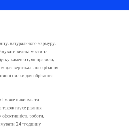
ніту, натурального мармуру,
уйнувати великі мости та
утку каменю є, як правило,
ом для вертикального різання
ротяної пилки для обрізання
 і може виконувати
а також глухе різання.
у ефективність роботи,
римувати 24-годинну