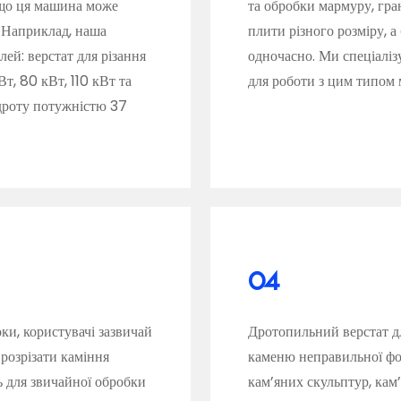
 що ця машина може
та обробки мармуру, гран
 Наприклад, наша
плити різного розміру, 
ей: верстат для різання
одночасно. Ми спеціалі
т, 80 кВт, 110 кВт та
для роботи з цим типом
дроту потужністю 37
04
ки, користувачі зазвичай
Дротопильний верстат д
розрізати каміння
каменю неправильної фо
ть для звичайної обробки
кам’яних скульптур, кам