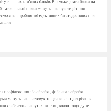
іту та інших кам’яних блоків. Він може різати блоки на
а багатоканальні пилки можуть виконувати різання
зуємося на виробництві ефективних багатодротових пил
 машин
ля профілювання або обробки, фабрики з обробки
рми можуть використовувати цей верстат для різання
’яних табличок, вигнутих пластин, колон тощо. дуже