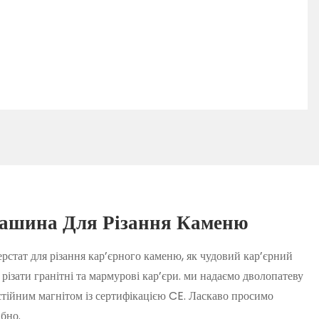
ашина Для Різання Каменю
ат для різання кар’єрного каменю, як чудовий кар’єрний
 різати гранітні та мармурові кар’єри. ми надаємо дволопатеву
тійним магнітом із сертифікацією CE. Ласкаво просимо
ібно.