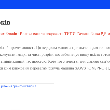
оків
них блоків
: Велика вага та подовжені ТИПИ: Велика балка 8,5 м,
зній промисловості. Ця передова машина призначена для точного
конувати гладкі та чисті розрізи, що забезпечує вищу якість гот
а мінімальний час простою. Крім того, верстат для різання кам’я
авдяки цим ключовим перевагам ріжуча машина SAWSTONEPRO є ід