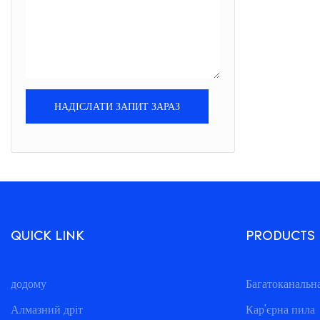
НАДІСЛАТИ ЗАПИТ ЗАРАЗ
QUICK LINK
PRODUCTS
додому
Багатоканальн
Алмазний дріт
Кар'єрна пила