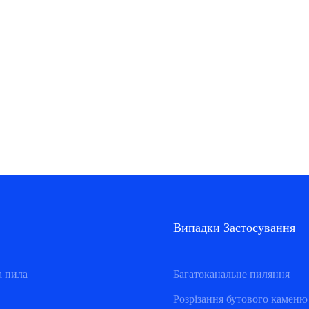
Випадки Застосування
а пила
Багатоканальне пиляння
Розрізання бутового каменю