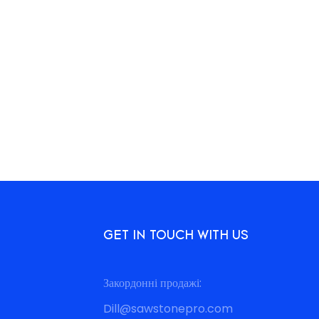
GET IN TOUCH WITH US
Закордонні продажі:
Dill@sawstonepro.com