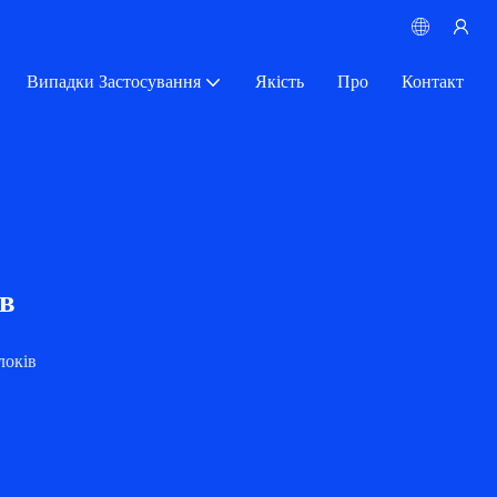
Випадки Застосування
Якість
Про
Контакт
ів
локів