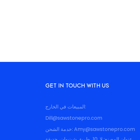
GET IN TOUCH WITH US
المبيعات في الخارج:
Dill@sawstonepro.com
Amy@sawstonepro.com
خدمة الشحن:
عنوان المصنع: لا. 10، طريق شينيوان، حديقة