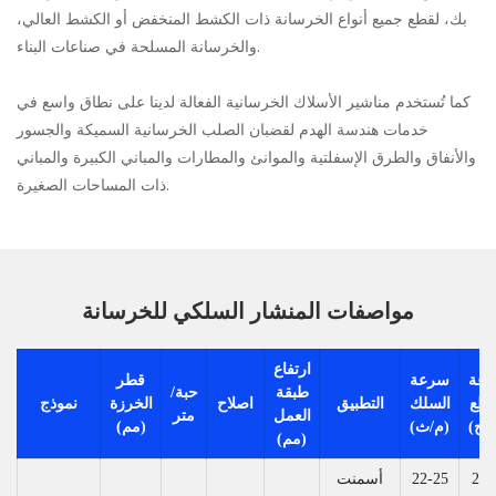
بك، لقطع جميع أنواع الخرسانة ذات الكشط المنخفض أو الكشط العالي،
والخرسانة المسلحة في صناعات البناء.
كما تُستخدم مناشير الأسلاك الخرسانية الفعالة لدينا على نطاق واسع في
خدمات هندسة الهدم لقضبان الصلب الخرسانية السميكة والجسور
والأنفاق والطرق الإسفلتية والموانئ والمطارات والمباني الكبيرة والمباني
ذات المساحات الصغيرة.
مواصفات المنشار السلكي للخرسانة
ارتفاع
عة
سرعة
قطر
طبقة
حبة/
قطع
السلك
التطبيق
اصلاح
الخرزة
نموذج
العمل
متر
)
(م/ث)
(مم)
(مم)
2-5
22-25
أسمنت