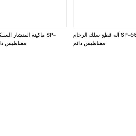
آلة قطع سلك الرخام SP-65KW -
ماكينة المنشار السلكي 
مغناطيس دائم
80KW - مغناطيس د