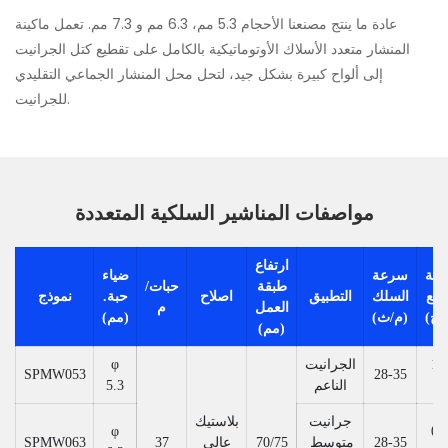
عادة ما ينتج مصنعنا الأحجام 5.3 مم، 6.3 مم و 7.3 مم. تعمل ماكينة
المنشار متعدد الأسلاك الأوتوماتيكية بالكامل على تقطيع كتل الجرانيت
إلى ألواح كبيرة بشكل جيد، لتحل محل المنشار الجماعي التقليدي
للجرانيت.
مواصفات المناشير السلكية المتعددة
ارتفاع
عة
سرعة
ضياء
طبقة
حبات/
قطع
السلك
التطبيق
اصلاح
حبة.
نموذج
العمل
م
(م/ث)
(مم)
(مم)
1.
الجرانيت
φ
SPMW053
28-35
1.
الناعم
5.3
جرانيت
بلاستيك
φ
0.
28-35
متوسط ​​
70/75
عالي
37
SPMW063