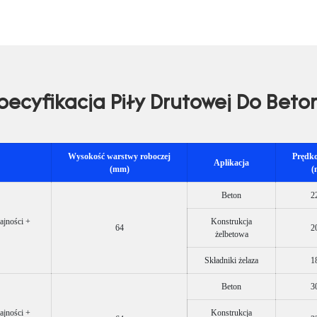
pecyfikacja Piły Drutowej Do Beto
Wysokość warstwy roboczej
Prędko
Aplikacja
(mm)
(
Beton
2
jności +
Konstrukcja
64
2
żelbetowa
Składniki żelaza
1
Beton
3
jności +
Konstrukcja