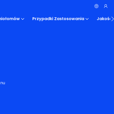
eniołomów
Przypadki Zastosowania
Jakość
onu