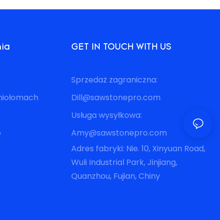
nia
GET IN TOUCH WITH US
Sprzedaż zagraniczna:
eniołomach
Dill@sawstonepro.com
Usługa wysyłkowa:
o
Amy@sawstonepro.com
Adres fabryki: Nie. 10, Xinyuan Road,
Wuli Industrial Park, Jinjiang,
Quanzhou, Fujian, Chiny