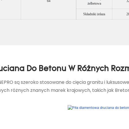
64
3
żelbetowa
Składniki żelaza
2
ruciana Do Betonu W Różnych Roz
EPRO są szeroko stosowane do cięcia granitu i luksuso
ych różnych znanych marek krajowych, takich jak Breton, 