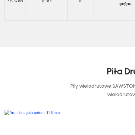
SPCW105
φ 10.5
40
sprężyna
Piła D
Piły wielodrutowe SAWSTON
wielodrutow