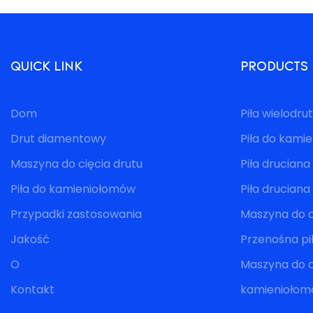
QUICK LINK
PRODUCTS
Dom
Piła wielodr
Drut diamentowy
Piła do kami
Maszyna do cięcia drutu
Piła druciana
Piła do kamieniołomów
Piła drucian
Przypadki zastosowania
Maszyna do c
Jakość
Przenośna p
O
Maszyna do c
Kontakt
kamienioło