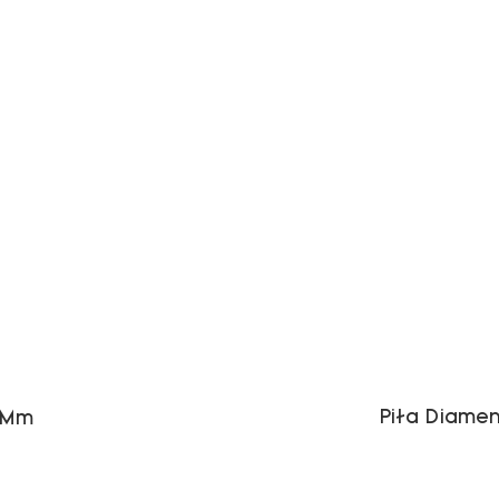
Piła Diame
5 Mm