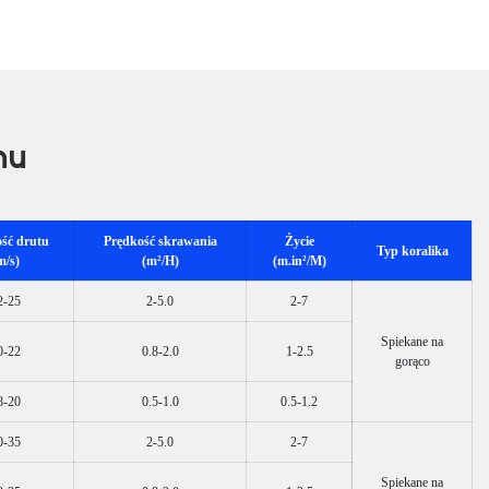
nu
ść drutu
Prędkość skrawania
Życie
Typ koralika
m/s)
(m²/H)
(m.in²/M)
2-25
2-5.0
2-7
Spiekane na
0-22
0.8-2.0
1-2.5
gorąco
8-20
0.5-1.0
0.5-1.2
0-35
2-5.0
2-7
Spiekane na