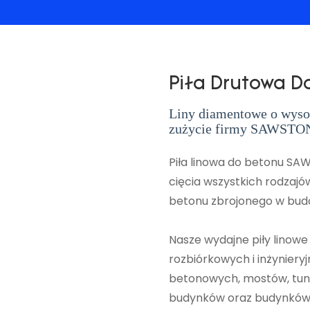
Piła Drutowa D
Liny diamentowe o wysok
zużycie firmy SAWST
Piła linowa do betonu S
cięcia wszystkich rodzajów
betonu zbrojonego w bud
Nasze wydajne piły linow
rozbiórkowych i inżynier
betonowych, mostów, tunel
budynków oraz budynków o