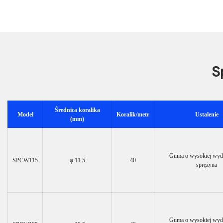
S
Średnica koralika
Model
Koralik/metr
Ustalenie
(mm)
Guma o wysokiej wyda
SPCW115
φ 11.5
40
sprężyna
Guma o wysokiej wyda