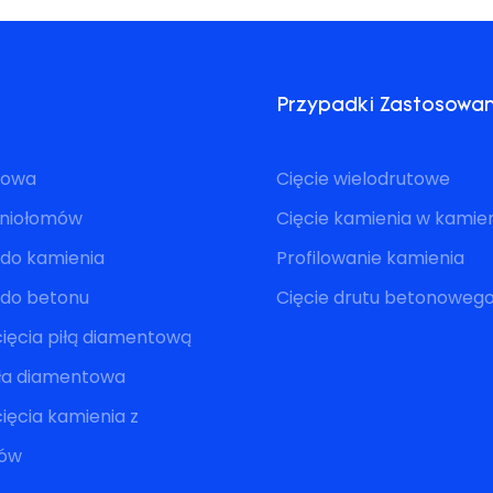
Przypadki Zastosowa
utowa
Cięcie wielodrutowe
eniołomów
Cięcie kamienia w kami
 do kamienia
Profilowanie kamienia
a do betonu
Cięcie drutu betonoweg
ięcia piłą diamentową
iła diamentowa
ięcia kamienia z
mów