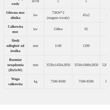
m³/H
5
5
wody
Główna moc
75KW*2
kw
45x2
37
silnika
(magnes trwały)
Całkowita
kw
158kw
95
98
moc
Śledź
odległość od
mm
1140
1290
środka
Rozmiar
urządzenia
mm
3550x1450x2850
3550x1600x2850
5200
(DxSxW)
Waga
kg
7500-8500
7500-8500
100
całkowita