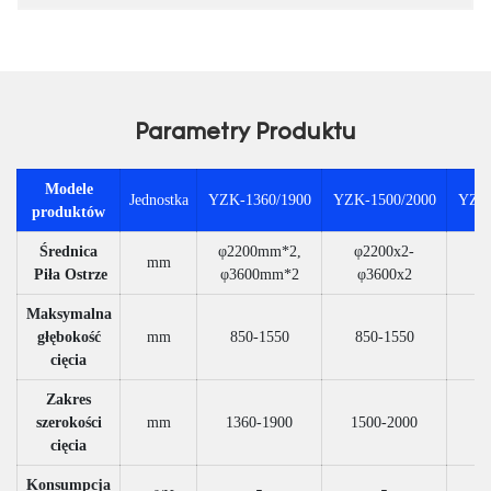
Parametry Produktu
Modele
Jednostka
YZK-1360/1900
YZK-1500/2000
YZK-
produktów
Średnica
φ2200mm*2,
φ2200x2-
φ
mm
Piła Ostrze
φ3600mm*2
φ3600x2
φ
Maksymalna
głębokość
mm
850-1550
850-1550
10
cięcia
Zakres
szerokości
mm
1360-1900
1500-2000
19
cięcia
Konsumpcja