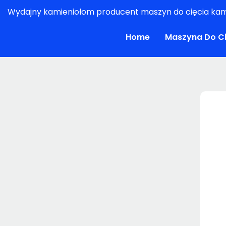
Wydajny kamieniołom producent maszyn do cięcia kam
Home
Maszyna Do Ci