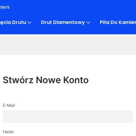
ieni
ęcia Drutu
Drut Diamentowy
Piła Do Kami
Stwórz Nowe Konto
E-Mail
Hasło