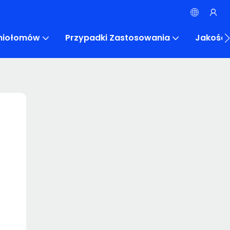
eniołomów
Przypadki Zastosowania
Jakość