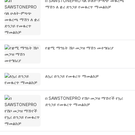
በ SAWSTONEPRO ባለ ሁለት-ምላጭ መቁረጫ
ማሽን ለ ቋሪ ድንጋይ የመቁረጥ ማመልከቻ
የቋሚ ማግኔት ሽቦ መጋዝ ማሽን መተግበሪያ
ለኳሪ ድንጋይ የመቁረጥ ማመልከቻ
በ SAWSTONEPRO የሽቦ መጋዝ ማሽኖች የኳሪ
ድንጋይ የመቁረጥ ማመልከቻ