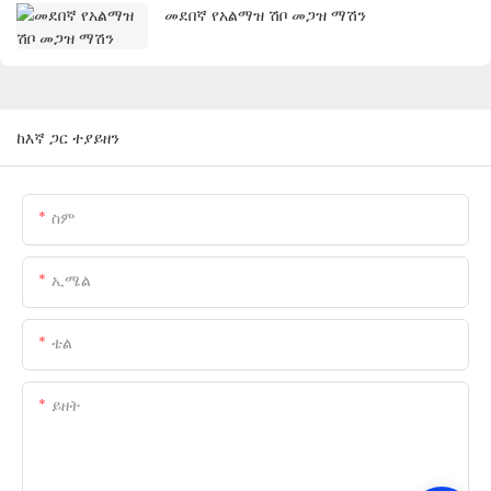
መደበኛ የአልማዝ ሽቦ መጋዝ ማሽን
ከእኛ ጋር ተያይዘን
ስም
ኢሜል
ቴል
ይዘት