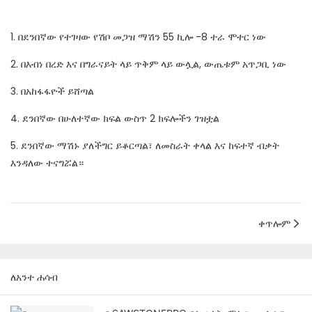
1. በደንበኛው የተገዛው የሽቦ መጋዝ ማሽን 55 ኪሎ -8 ተራ ሞተር ነው
2. በእብነ በረድ እና በግራናይት ላይ ጥቅም ላይ ውሏል, ውጤቱም አጥጋቢ ነው
3. በአከፋፋዮች ይሸጣል
4. ደንበኛው በሁለተኛው ክፍል ውስጥ 2 ክፍሎችን ገዝቷል
5. ደንበኛው ማሽኑ ያለችግር ይቆርጣል፣ ለመስራት ቀላል እና ከፍተኛ ብቃት
እንዳለው ተናግሯል።
ቀጥሎም
ለአንተ ሐሳብ