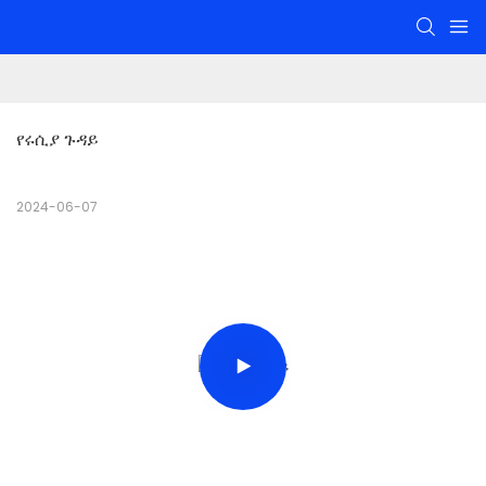
የሩሲያ ጉዳይ
2024-06-07