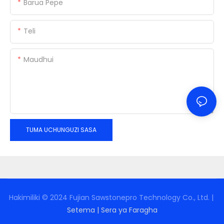
Barua Pepe
Teli
Maudhui
TUMA UCHUNGUZI SASA
Hakimiliki © 2024 Fujian Sawstonepro Technology Co., Ltd. |
Setema
|
Sera ya Faragha