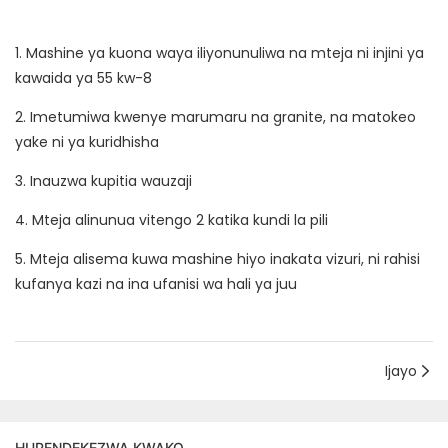
1. Mashine ya kuona waya iliyonunuliwa na mteja ni injini ya
kawaida ya 55 kw-8
2. Imetumiwa kwenye marumaru na granite, na matokeo
yake ni ya kuridhisha
3. Inauzwa kupitia wauzaji
4. Mteja alinunua vitengo 2 katika kundi la pili
5. Mteja alisema kuwa mashine hiyo inakata vizuri, ni rahisi
kufanya kazi na ina ufanisi wa hali ya juu
Ijayo
HUPENDEKEZWA KWAKO