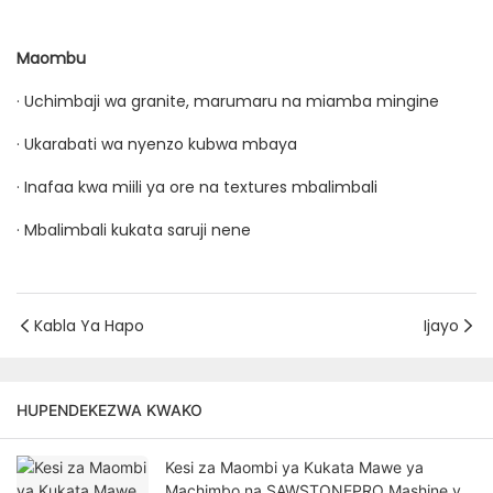
Maombu
· Uchimbaji wa granite, marumaru na miamba mingine
· Ukarabati wa nyenzo kubwa mbaya
· Inafaa kwa miili ya ore na textures mbalimbali
· Mbalimbali kukata saruji nene
Kabla Ya Hapo
Ijayo
HUPENDEKEZWA KWAKO
Kesi za Maombi ya Kukata Mawe ya
Machimbo na SAWSTONEPRO Mashine ya