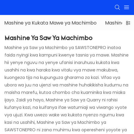
Mashine ya Kukata Mawe ya Machimbo
Mashine ya
Mashine Ya Saw Ya Machimbo
Mashine ya Saw ya Machimbo ya SAWSTONEPRO inatoa
faida nyingi kwa kampuni kwenye tasnia ya mawe. Mashine
hii yenye nguvu na yenye ufanisi inaruhusu kukata kwa
usahihi na kwa haraka kwa vitalu vya mawe makubwa,
kuongeza tija na kupunguza gharama za kazi. Vifaa vya
ubora wa juu na ujenzi wa mashine huhakikisha kudumu na
maisha marefu, kutoa chombo cha kuaminika kwa miaka
ijayo. Zaidi ya hayo, Mashine ya Saw ya Quarry ni rahisi
kufanya kazi, na kuifanya ifae watumiaji wa viwango vyote
vya ujuzi. Kwa uwezo wake wa kukata nyenzo ngumu kwa
kasi na usahihi, Mashine ya Saw ya Machimbo ya
SAWSTONEPRO ni zana muhimu kwa operesheni yoyote ya