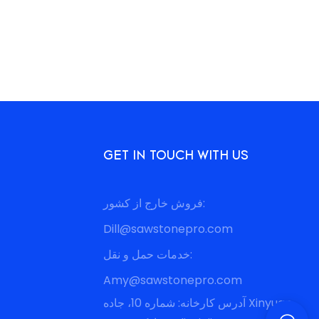
GET IN TOUCH WITH US
فروش خارج از کشور:
Dill@sawstonepro.com
خدمات حمل و نقل:
Amy@sawstonepro.com
آدرس کارخانه: شماره 10، جاده Xinyuan،