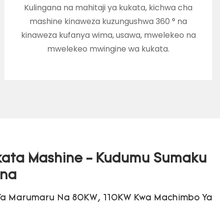
Kulingana na mahitaji ya kukata, kichwa cha
mashine kinaweza kuzungushwa 360 ° na
kinaweza kufanya wima, usawa, mwelekeo na
mwelekeo mwingine wa kukata.
ukata Mashine - Kudumu Sumaku
ina
a Marumaru Na 80KW, 110KW Kwa Machimbo Ya