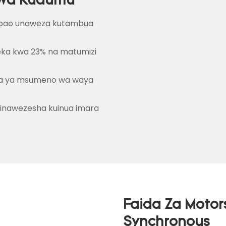
 Wa Kudumu
 ambao unaweza kutambua
ezeka kwa 23% na matumizi
ma ya msumeno wa waya
o inawezesha kuinua imara
Faida Za Moto
Synchronous