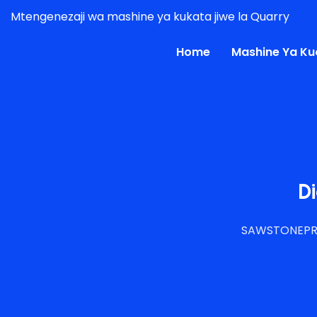
Mtengenezaji wa mashine ya kukata jiwe la Quarry
Home
Mashine Ya K
D
SAWSTONEP