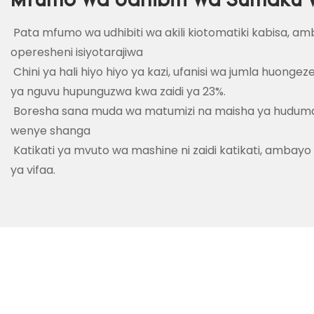
Mfumo Wa Udhibiti Wa Sumaku
Pata mfumo wa udhibiti wa akili kiotomatiki kabisa,
operesheni isiyotarajiwa
Chini ya hali hiyo hiyo ya kazi, ufanisi wa jumla huong
ya nguvu hupunguzwa kwa zaidi ya 23%.
Boresha sana muda wa matumizi na maisha ya hudu
wenye shanga
Katikati ya mvuto wa mashine ni zaidi katikati, ambay
ya vifaa.