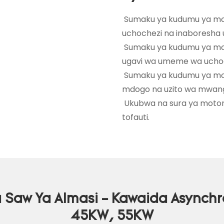
Sumaku ya kudumu ya mo
uchochezi na inaboresha u
Sumaku ya kudumu ya mo
ugavi wa umeme wa uchoch
Sumaku ya kudumu ya mo
mdogo na uzito wa mwan
Ukubwa na sura ya motors
tofauti.
 Saw Ya Almasi - Kawaida Asynch
45KW, 55KW