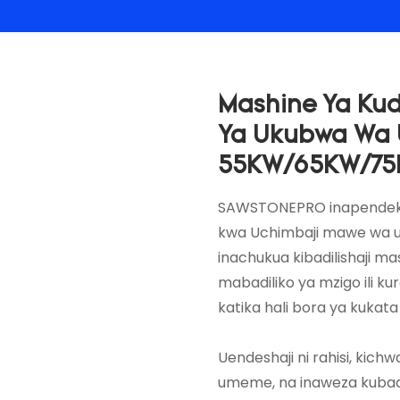
Mashine Ya Ku
Ya Ukubwa Wa 
55KW/65KW/7
SAWSTONEPRO inapendeke
kwa Uchimbaji mawe wa 
inachukua kibadilishaji mas
mabadiliko ya mzigo ili ku
katika hali bora ya kuka
Uendeshaji ni rahisi, ki
umeme, na inaweza kubadili