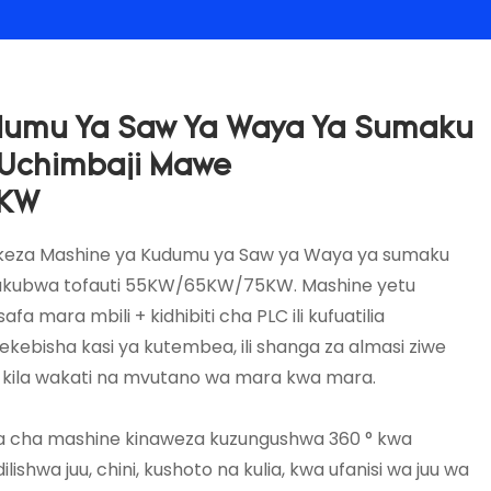
dumu Ya Saw Ya Waya Ya Sumaku
Uchimbaji Mawe
5KW
za Mashine ya Kudumu ya Saw ya Waya ya sumaku
ukubwa tofauti 55KW/65KW/75KW. Mashine yetu
afa mara mbili + kidhibiti cha PLC ili kufuatilia
rekebisha kasi ya kutembea, ili shanga za almasi ziwe
ta kila wakati na mvutano wa mara kwa mara.
chwa cha mashine kinaweza kuzungushwa 360 ° kwa
shwa juu, chini, kushoto na kulia, kwa ufanisi wa juu wa