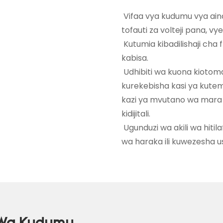
Vifaa vya kudumu vya ain
tofauti za volteji pana, v
Kutumia kibadilishaji cha
kabisa.
Udhibiti wa kuona kiotomat
kurekebisha kasi ya kutem
kazi ya mvutano wa mara 
kidijitali.
Ugunduzi wa akili wa hiti
wa haraka ili kuwezesha us