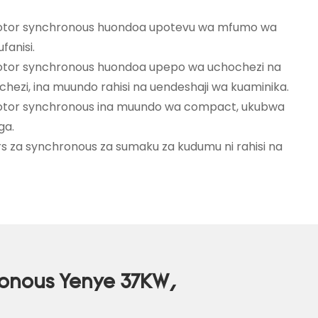
tor synchronous huondoa upotevu wa mfumo wa
fanisi.
tor synchronous huondoa upepo wa uchochezi na
ezi, ina muundo rahisi na uendeshaji wa kuaminika.
tor synchronous ina muundo wa compact, ukubwa
ga.
 za synchronous za sumaku za kudumu ni rahisi na
ronous Yenye 37KW,