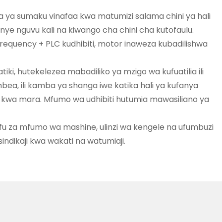
a ya sumaku vinafaa kwa matumizi salama chini ya hali
yenye nguvu kali na kiwango cha chini cha kutofaulu.
 frequency + PLC kudhibiti, motor inaweza kubadilishwa
iki, hutekelezea mabadiliko ya mzigo wa kufuatilia ili
bea, ili kamba ya shanga iwe katika hali ya kufanya
kwa mara. Mfumo wa udhibiti hutumia mawasiliano ya
lafu za mfumo wa mashine, ulinzi wa kengele na ufumbuzi
indikaji kwa wakati na watumiaji.