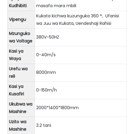
Kudhibiti
masafa mara mbili
Kukata kichwa kuzunguka 360 °, Ufanisi
Vipengu
wa Juu wa Kukata, Uendeshaji Rahisi
Mzunguko
380V-50HZ
wa Voltage
Kasi ya
0-40m/s
Waya
Urefu wa
8000mm
reli
Kasi ya
0-150m/h
Kusafiri
Ukubwa wa
2000*1400*1800mm
Mashine
Uzito wa
3.2 tani
Mashine