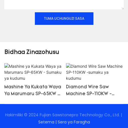
TUMA UCHUNGUZI SASA
Bidhaa Zinazohusu
Mashine Ya Kukata Waya
Diamond Wire Saw
Ya Marumaru SP-65KW -
Machine SP-110KW -
Sumaku Ya Kudumu
Sumaku Ya Kudumu
Hakimiliki © 2024 Fujian Sawstonepro Technology Co., Ltd. |
Setema
|
Sera ya Faragha