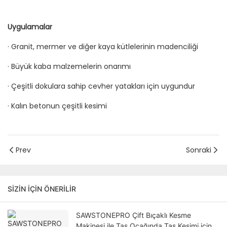
Uygulamalar
· Granit, mermer ve diğer kaya kütlelerinin madenciliği
· Büyük kaba malzemelerin onarımı
· Çeşitli dokulara sahip cevher yatakları için uygundur
· Kalın betonun çeşitli kesimi
Prev
Sonraki
SIZIN IÇIN ÖNERILIR
SAWSTONEPRO Çift Bıçaklı Kesme
Makinesi ile Taş Ocağında Taş Kesimi için