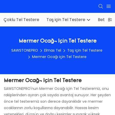
Çoklu Tel Testere
Taş için Tel Testere
Beton Te
Mermer Ocağı Için Tel Testere
SAWSTONEPRO
Elmas Tel
Taş için Tel Testere
Mermer Ocağı için Tel Testere
Mermer Ocağı Için Tel Testere
SAWSTONEPRO'nun Mermer Ocağı için Tel Testeremiz, onu
rakiplerinden ayıran çok sayıda avantaj sunuyor. Her şeyden
önce tel testeremiz son derece dayanıklıdır ve mermer
ocaklarının zorlu koşullarına dayanabilir. Hassas kesim
yetenekleri, düzgün ve doğru kesimler sunarak yüksek