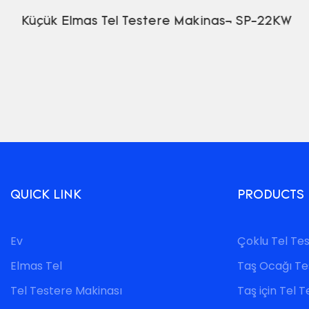
Küçük Elmas Tel Testere Makinası SP-22KW
QUICK LINK
PRODUCTS
Ev
Çoklu Tel Te
Elmas Tel
Taş Ocağı Te
Tel Testere Makinası
Taş için Tel 