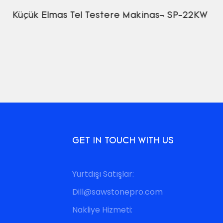
Küçük Elmas Tel Testere Makinası SP-22KW
GET IN TOUCH WITH US
Yurtdışı Satışlar:
Dill@sawstonepro.com
Nakliye Hizmeti: