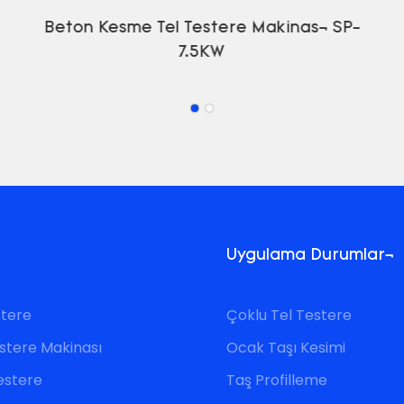
Beton Kesme Tel Testere Makinası SP-
7.5KW
Uygulama Durumları
stere
Çoklu Tel Testere
stere Makinası
Ocak Taşı Kesimi
Testere
Taş Profilleme