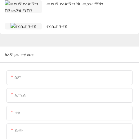
መደበኛ የአልማዝ ሽቦ መጋዝ ማሽን
የሩሲያ ጉዳይ
ከእኛ ጋር ተያይዘን
ስም
ኢሜል
ቴል
ይዘት