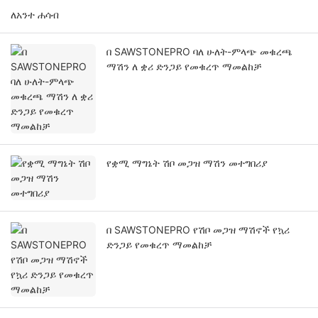
ለአንተ ሐሳብ
በ SAWSTONEPRO ባለ ሁለት-ምላጭ መቁረጫ
ማሽን ለ ቋሪ ድንጋይ የመቁረጥ ማመልከቻ
የቋሚ ማግኔት ሽቦ መጋዝ ማሽን መተግበሪያ
በ SAWSTONEPRO የሽቦ መጋዝ ማሽኖች የኳሪ
ድንጋይ የመቁረጥ ማመልከቻ