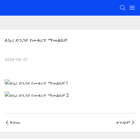
ለኳሪ ድንጋይ የመቁረጥ ማመልከቻ
2024-06-07
ቅድመ.
ቀጥሎም