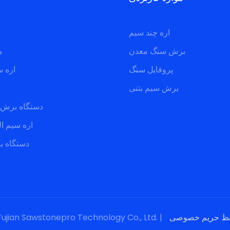
اره چند سیم
برش سنگ معدن
م
پروفایل سنگ
اره 
برش سیم بتنی
دستگاه برش 
اره سیم ا
دستگاه 
حق چاپ © 2024 Fujian Sawstonepro Technology Co., Ltd. 