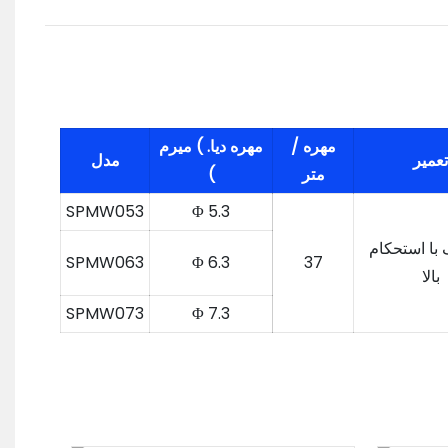
مهره /
مهره دیا. ) میرم
تعمیر
مدل
متر
(
SPMW053
Φ 5.3
 با استحکام
SPMW063
Φ 6.3
37
بالا
SPMW073
Φ 7.3