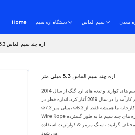
ه معدن
سیم الماس
دستگاه اره سیم
Home
اره چند سیم الماس 5.3 میلی متر
اره چند سیم الماس 5.3 میلی متر
بر اساس تجربه ما در تولید سیم های کواری و تیغه های اره گنگ از سال 2014، SAWSTONEPRO به طور پیوسته
توسعه و تولید اره های چند سیم کارآمد را در سال 2019 آغاز کرد. اندازه قطر در Φ5.3 میلی متر، Φ6.3 میلی متر،
Φ7.3 میلی متر، Φ8.3 میلی متر و با 37 مهره در هر متر می باشد. کارخانه ما همیشه فقط از Bekaert و Alps
Wire Rope استفاده می کند تا محصولات با کیفیت بالا را به خوبی حفظ کند. اره های چند سیم ما به طور گسترده
مختلف گرانیت، سنگ مرمر & کوارتزیت استفاده
می شود.