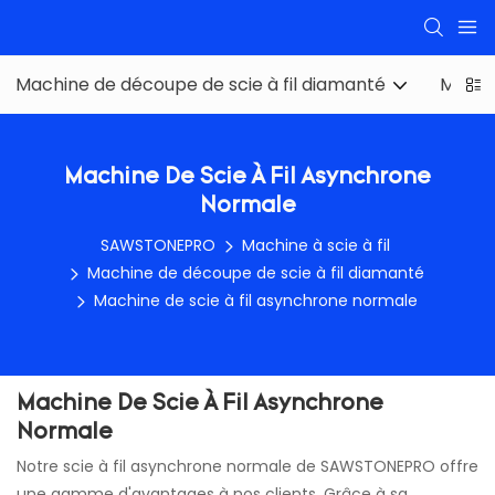
Machine de découpe de scie à fil diamanté
Machin
Machine De Scie À Fil Asynchrone
Normale
SAWSTONEPRO
Machine à scie à fil
Machine de découpe de scie à fil diamanté
Machine de scie à fil asynchrone normale
Machine De Scie À Fil Asynchrone
Normale
Notre scie à fil asynchrone normale de SAWSTONEPRO offre
une gamme d'avantages à nos clients. Grâce à sa