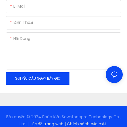
E-Mail
Điện Thoại
Nội Dung
GỬI YÊU CẦU NGAY BÂY GIỜ
Bản quyền © 2024 Phúc Kiến Sawstonepro Technology Co.,
Ltd. |
Sơ đồ trang web
|
Chính sách bảo mật