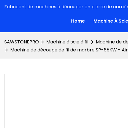
Fabricant de machines à découper en pierre de carrièr
Home
Machine À Scie 
SAWSTONEPRO
Machine à scie à fil
Machine de dé
Machine de découpe de fil de marbre SP-65KW - A