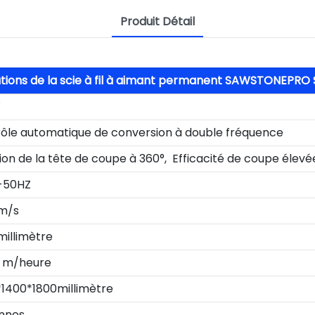
Produit Détail
ations de la scie à fil à aimant permanent SAWSTONEPR
W
ôle automatique de conversion à double fréquence
ion de la tête de coupe à 360°, Efficacité de coupe élevé
-50HZ
m/s
illimètre
0 m/heure
1400*1800millimètre
onnes