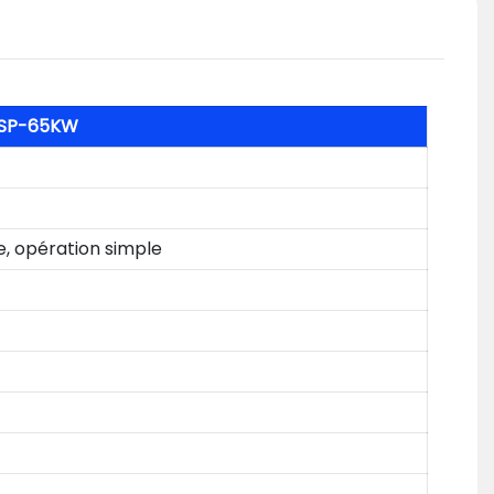
O SP-65KW
e, opération simple