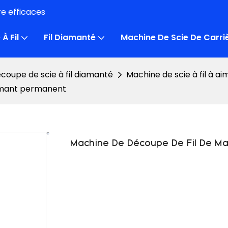
e efficaces
À Fil
Fil Diamanté
Machine De Scie De Carri
coupe de scie à fil diamanté
Machine de scie à fil à 
imant permanent
Machine De Découpe De Fil De M