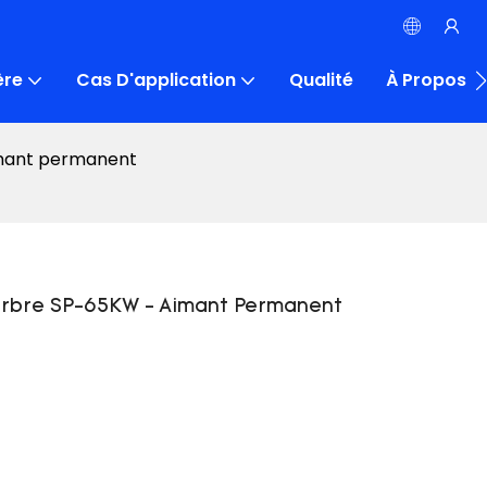
ère
Cas D'application
Qualité
À Propos D
aimant permanent
arbre SP-65KW - Aimant Permanent