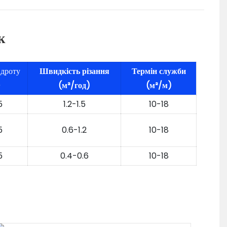
к
 дроту
Швидкість різання
Термін служби
)
(м²/год)
(м²/м)
5
1.2-1.5
10-18
5
0.6-1.2
10-18
5
0.4-0.6
10-18