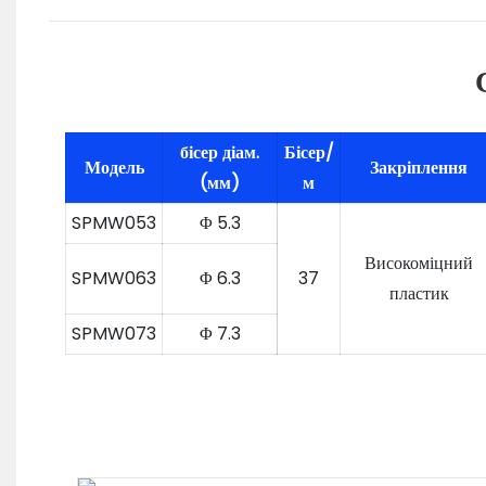
бісер діам.
Бісер/
Модель
Закріплення
(мм)
м
SPMW053
Φ 5.3
Високоміцний
SPMW063
Φ 6.3
37
пластик
SPMW073
Φ 7.3