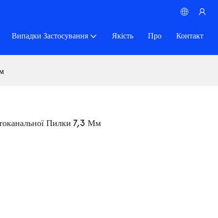
Випадки Застосування
Якість
Про
Контакт
мм
токанальної Пилки 7,3 Мм