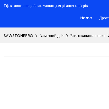
Ефективний виробник машин для різання кар'єрів
Home
Дрото
SAWSTONEPRO
Алмазний дріт
Багатоканальна пила