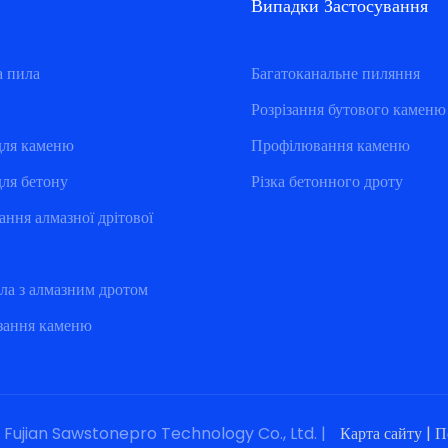
Випадки Застосування
а пила
Багатоканальне пиляння
Розрізання бутового каменю
для каменю
Профілювання каменю
для бетону
Різка бетонного дроту
ання алмазної дрітової
ла з алмазним дротом
зання каменю
 Fujian Sawstonepro Technology Co., Ltd. |
Карта сайту
|
П