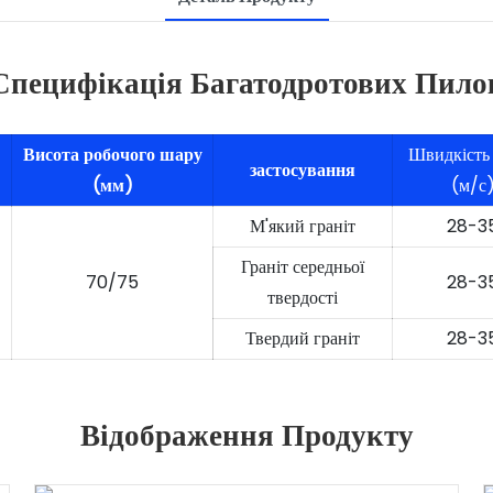
Специфікація Багатодротових Пило
Висота робочого шару
Швидкість
застосування
(мм)
(м/с
М'який граніт
28-3
Граніт середньої
70/75
28-3
твердості
Твердий граніт
28-3
Відображення Продукту