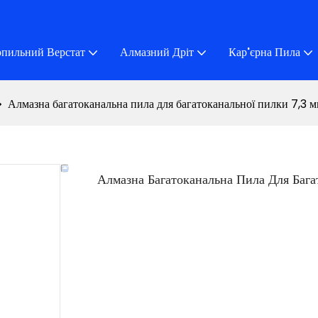
пильний Верстат
Алмазний Дріт
Кар'єрна Пила
Алмазна багатоканальна пила для багатоканальної пилки 7,3 
Алмазна Багатоканальна Пила Для Бага