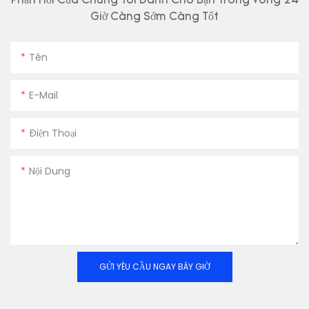
Phản Hồi Của Chúng Tôi Dành Cho Bạn Trong Vòng 24
Giờ Càng Sớm Càng Tốt
Tên
E-Mail
Điện Thoại
Nội Dung
GỬI YÊU CẦU NGAY BÂY GIỜ