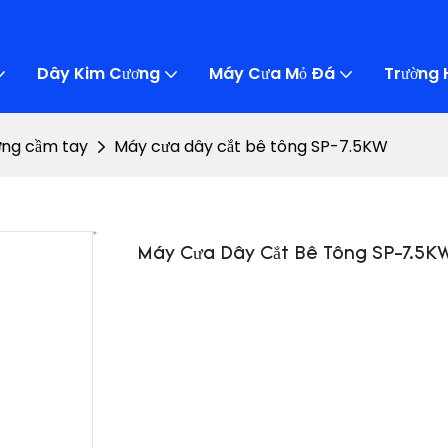
Dây Kim Cương
Máy Cưa Mỏ Đá
Trường 
ơng cầm tay
Máy cưa dây cắt bê tông SP-7.5KW
Máy Cưa Dây Cắt Bê Tông SP-7.5K