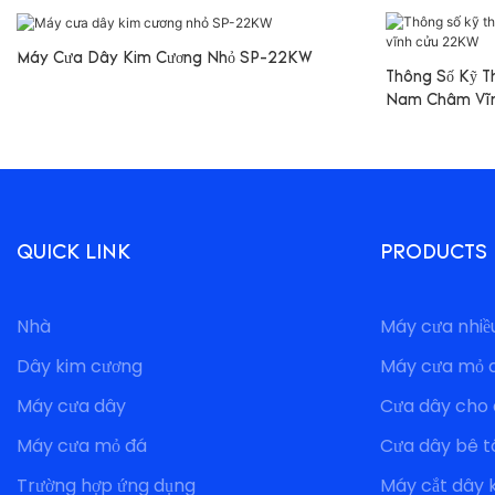
Máy Cưa Dây Kim Cương Nhỏ SP-22KW
Thông Số Kỹ T
Nam Châm Vĩ
QUICK LINK
PRODUCTS
Nhà
Máy cưa nhiề
Dây kim cương
Máy cưa mỏ 
Máy cưa dây
Cưa dây cho
Máy cưa mỏ đá
Cưa dây bê t
Trường hợp ứng dụng
Máy cắt dây 