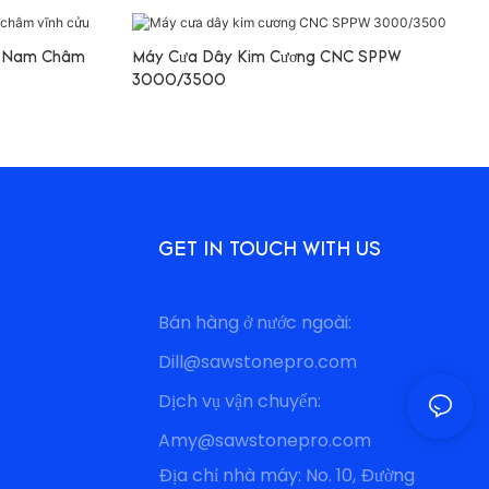
W Nam Châm
Máy Cưa Dây Kim Cương CNC SPPW
3000/3500
GET IN TOUCH WITH US
Bán hàng ở nước ngoài:
Dill@sawstonepro.com
Dịch vụ vận chuyển:
Amy@sawstonepro.com
Địa chỉ nhà máy: No. 10, Đường