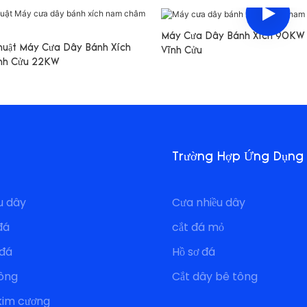
Máy Cưa Dây Bánh Xích 90K
huật Máy Cưa Dây Bánh Xích
Vĩnh Cửu
nh Cửu 22KW
Trường Hợp Ứng Dụng
u dây
Cưa nhiều dây
đá
cắt đá mỏ
 đá
Hồ sơ đá
ông
Cắt dây bê tông
kim cương