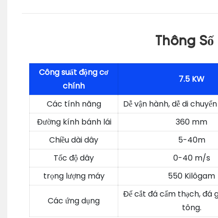
Thông Số 
Công suất động cơ
7.5 KW
chính
Các tính năng
Dễ vận hành, dễ di chuyể
Đường kính bánh lái
360 mm
Chiều dài dây
5-40m
Tốc độ dây
0-40 m/s
trọng lượng máy
550 Kilôgam
Để cắt đá cẩm thạch, đá 
Các ứng dụng
tông.