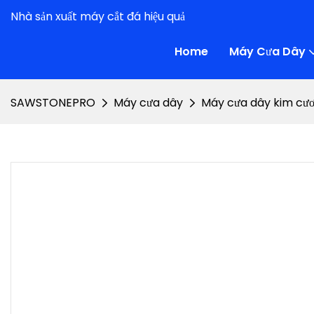
Nhà sản xuất máy cắt đá hiệu quả
Home
Máy Cưa Dây
SAWSTONEPRO
Máy cưa dây
Máy cưa dây kim cư