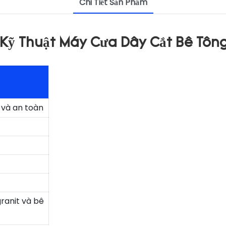
Chi Tiết Sản Phẩm
Kỹ Thuật Máy Cưa Dây Cắt Bê Tôn
n và an toàn
granit và bê