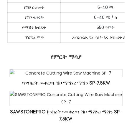
የሽቦ ርዝመት
5-40 ሚ
የሽቦ ፍጥነት
0-40 ሜ / ሰ
የማሽን ክብደት
550 ግምት
ፕሮግራሞች
እብነበረድ, ግራናይት እና ኮንክሪት ለመቁ
የምርት ማሳያ
የኮንክሪት መቁረጫ ሽቦ ማሽነሪ ማሽን SP-7.5KW
SAWSTONEPRO ኮንክሪት የመቁረጫ ሽቦ ማሽነሪ ማሽን SP-
7.5KW