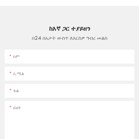
ከእኛ ጋር ተያይዘን
በ24 ሰአታት ውስጥ ለእርስዎ ግብረ መልስ
ስም
ኢሜል
ቴል
ይዘት