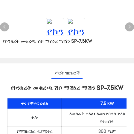
የኮንክሪት መቁረጫ ሽቦ ማሽነሪ ማሽን SP-7.5KW
ምርት ዝርዝሮች
የኮንክሪት መቁረጫ ሽቦ ማሽነሪ ማሽን SP-7.5KW
ዋና የሞተር ኃይል
7.5 KW
ለመስራት ቀላል፣ ለመንቀሳቀስ ቀላል እና 
ቶሎ
የተጠበቀ
የማሽከርከር ዲያሜትር
360 ሚም