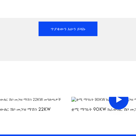
ጥያቄውን አሁን ይላኩ
ውለር ሽቦ መጋዝ ማሽን 22KW
ቋሚ ማግኔት 90KW ክራውለር ሽቦ መ