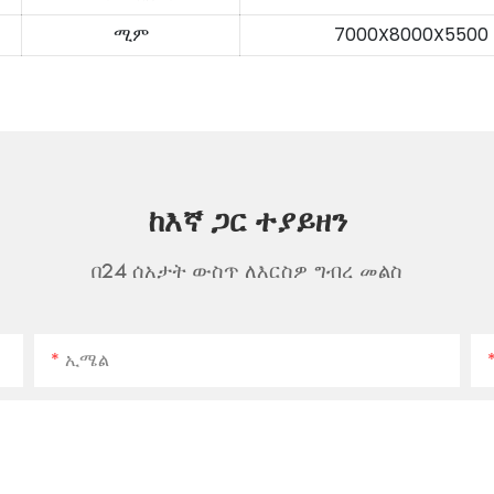
ሚም
7000X8000X5500
ከእኛ ጋር ተያይዘን
በ24 ሰአታት ውስጥ ለእርስዎ ግብረ መልስ
ኢሜል