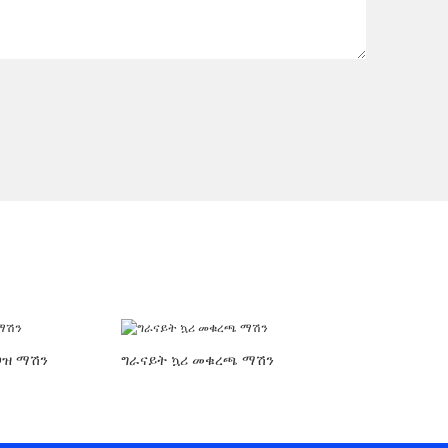
ጋዝ ማሽን
ግራናይት ኳሪ መቁረጫ ማሽን