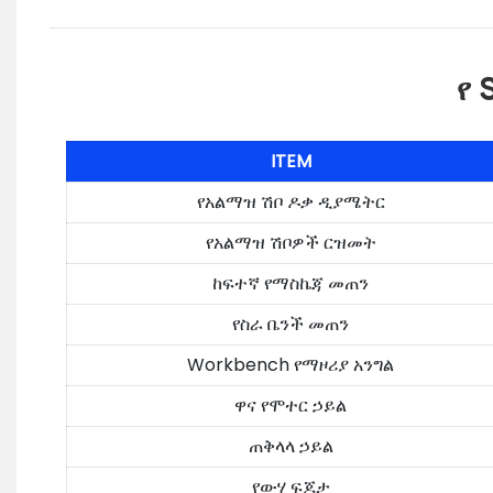
የ
ITEM
የአልማዝ ሽቦ ዶቃ ዲያሜትር
የአልማዝ ሽቦዎች ርዝመት
ከፍተኛ የማስኬጃ መጠን
የስራ ቤንች መጠን
Workbench የማዞሪያ አንግል
ዋና የሞተር ኃይል
ጠቅላላ ኃይል
የውሃ ፍጆታ