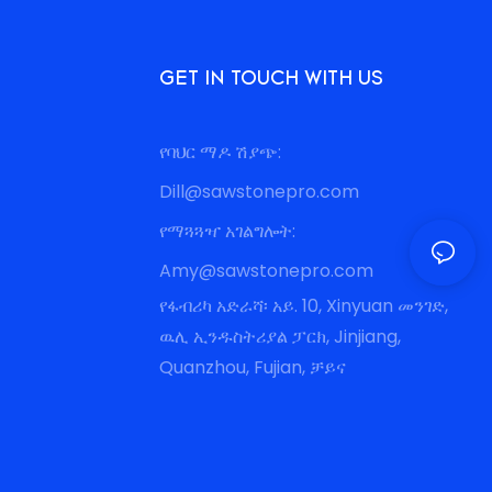
GET IN TOUCH WITH US
የባህር ማዶ ሽያጭ:
Dill@sawstonepro.com
የማጓጓዣ አገልግሎት:
Amy@sawstonepro.com
የፋብሪካ አድራሻ፡ አይ. 10, Xinyuan መንገድ,
ዉሊ ኢንዱስትሪያል ፓርክ, Jinjiang,
Quanzhou, Fujian, ቻይና