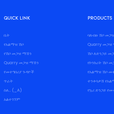
QUICK LINK
PRODUCTS
ቤት
ባለብዙ ሽቦ መጋ
የአልማዝ ሽቦ
Quarry መጋዝ
የሽቦ መጋዝ ማሽን
ሽቦ ለድንጋይ መ
Quarry መጋዝ ማሽን
የኮንክሪት ሽቦ መ
የመተግበሪያ ጉዳዮች
የአልማዝ ሽቦ መ
ጥራት
ተንቀሳቃሽ የአል
ስለ... (_A)
የኳሪ ድንጋይ የ
አልተገኘም