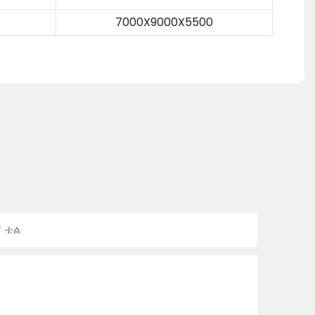
7000X9000X5500
ቴል