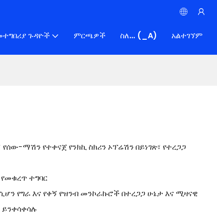
መተግበሪያ ጉዳዮች
ምርጫዎች
ስለ... (_A)
አልተገኘም
የሰው-ማሽን የተቀናጀ የንክኪ ስክሪን ኦፕሬሽን በይነገጽ፣ የተረጋጋ
 የመቁረጥ ተግባር
ሆን የግራ እና የቀኝ የዝንብ መንኮራኩሮች በተረጋጋ ሁኔታ እና ሚዛናዊ
ች ይንቀሳቀሳሉ