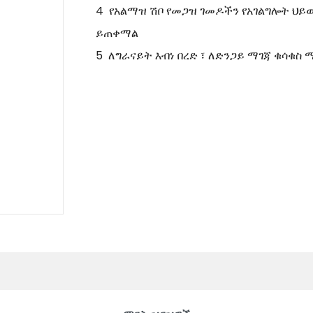
4 የአልማዝ ሽቦ የመጋዝ ገመዶችን የአገልግሎት ህይ
ይጠቀማል
5 ለግራናይት እብነ በረድ ፣ ለድንጋይ ማገጃ ቁሳቁስ