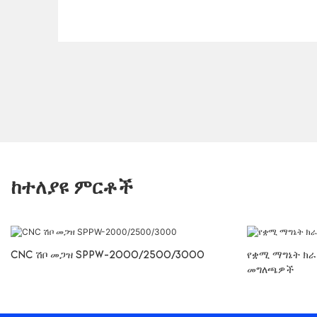
ከተለያዩ ምርቶች
CNC ሽቦ መጋዝ SPPW-2000/2500/3000
የቋሚ ማግኔት ክራ
መግለጫዎች