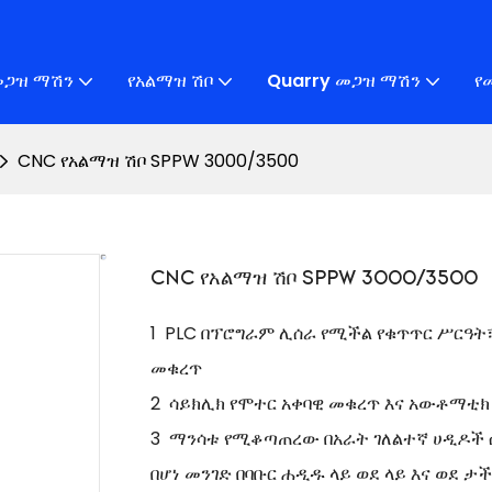
መጋዝ ማሽን
የአልማዝ ሽቦ
Quarry መጋዝ ማሽን
የ
CNC የአልማዝ ሽቦ SPPW 3000/3500
CNC የአልማዝ ሽቦ SPPW 3000/3500
1 PLC በፕሮግራም ሊሰራ የሚችል የቁጥጥር ሥርዓት፣ 
መቁረጥ
2 ሳይክሊክ የሞተር አቀባዊ መቁረጥ እና አውቶማቲክ
3 ማንሳቱ የሚቆጣጠረው በአራት ገለልተኛ ሀዲዶች ሲ
በሆነ መንገድ በባቡር ሐዲዱ ላይ ወደ ላይ እና ወደ ታ