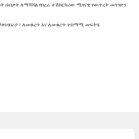
ወት በብቃት ለማሻሻል የበረራ ተሽከርካሪው ሚዛናዊ የውጥረት መንገድን
 ማቀነባበሪያ ፣ ለመቁረጥ እና ለመቁረጥ ተስማሚ መፍትሄ