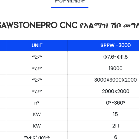
ምርት ዝርዝሮች
 SAWSTONEPRO CNC የአልማዝ ሽቦ መግ
UNIT
SPPW
-3000
ሚም
Φ7.6-Φ11.8
ሚም
19000
ሚም
3000X3000X2000
ሚም
2000X2000
n°
0°-360°
KW
15
KW
21.1
ሜትር³ በሰዓት
6