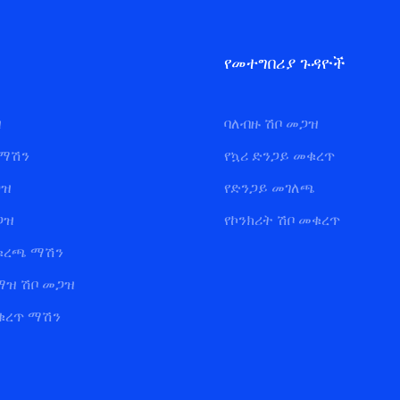
የመተግበሪያ ጉዳዮች
ዝ
ባለብዙ ሽቦ መጋዝ
 ማሽን
የኳሪ ድንጋይ መቁረጥ
ጋዝ
የድንጋይ መገለጫ
ጋዝ
የኮንክሪት ሽቦ መቁረጥ
ቁረጫ ማሽን
ማዝ ሽቦ መጋዝ
መቁረጥ ማሽን