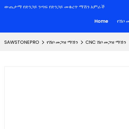
ውጤታማ የድንጋይ ንጣፍ የድንጋይ መቁረጥ ማሽን አምራች
Home
የሽቦ 
SAWSTONEPRO
የሽቦ መጋዝ ማሽን
CNC ሽቦ መጋዝ ማሽን