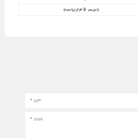
የመሳሪያዎች መጠን
ስም
ይዘት