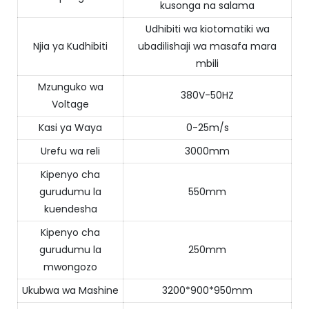
kusonga na salama
Udhibiti wa kiotomatiki wa
Njia ya Kudhibiti
ubadilishaji wa masafa mara
mbili
Mzunguko wa
380V-50HZ
Voltage
Kasi ya Waya
0-25m/s
Urefu wa reli
3000mm
Kipenyo cha
gurudumu la
550mm
kuendesha
Kipenyo cha
gurudumu la
250mm
mwongozo
Ukubwa wa Mashine
3200*900*950mm