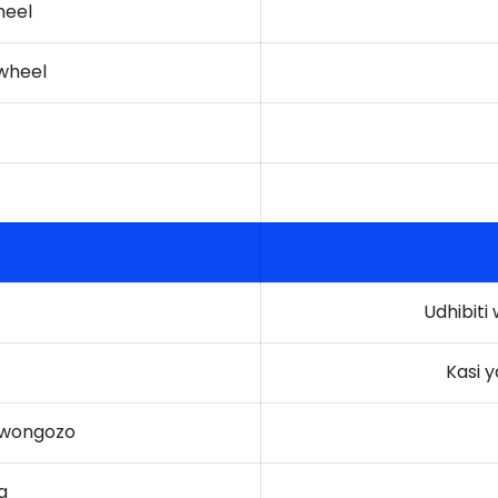
heel
ywheel
Udhibiti
Kasi 
mwongozo
a