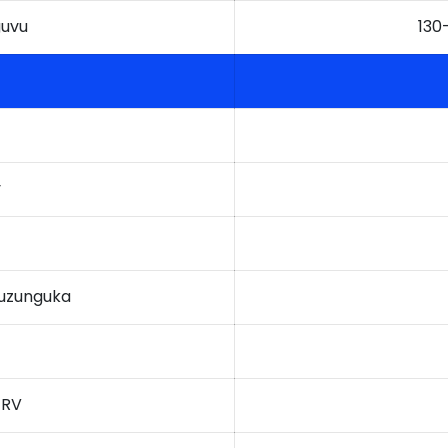
guvu
130
y
kuzunguka
 RV