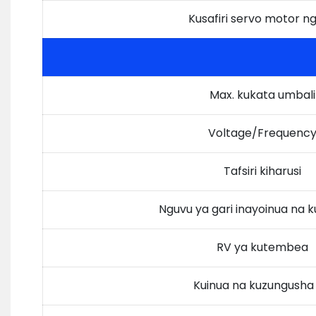
Kusafiri servo motor n
Max. kukata umbali
Voltage/Frequenc
Tafsiri kiharusi
Nguvu ya gari inayoinua na 
RV ya kutembea
Kuinua na kuzungusha