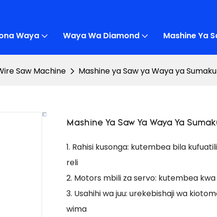
uona Waya
Waya Wa Diamond
Mashine Ya 
Wire Saw Machine
Mashine ya Saw ya Waya ya Sumak
Mashine Ya Saw Ya Waya Ya Suma
1. Rahisi kusonga: kutembea bila kufuatil
reli
2. Motors mbili za servo: kutembea kwa u
3. Usahihi wa juu: urekebishaji wa kiot
wima