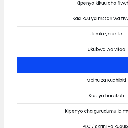
Kipenyo kikuu cha flyw
Kasi kuu ya mstari wa fl
Jumla ya uzito
Ukubwa wa vifaa
Mbinu za Kudhibiti
Kasi ya harakati
Kipenyo cha gurudumu la 
PLC / skrini ya kugus