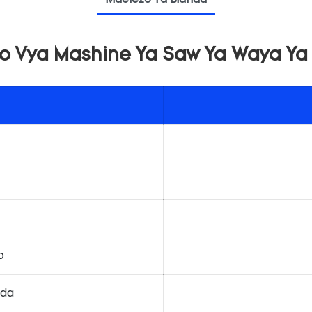
o Vya Mashine Ya Saw Ya Waya Y
o
nda