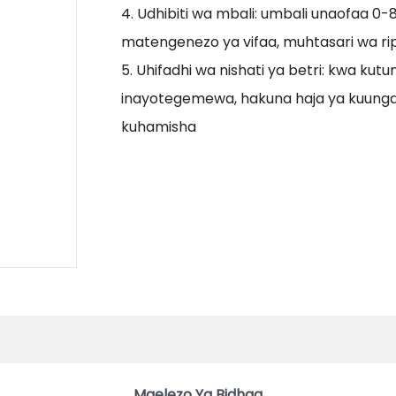
4. Udhibiti wa mbali: umbali unaofaa 0-8
matengenezo ya vifaa, muhtasari wa ripot
5. Uhifadhi wa nishati ya betri: kwa kutu
inayotegemewa, hakuna haja ya kuungan
kuhamisha
Maelezo Ya Bidhaa