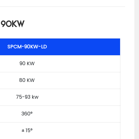
a 90KW
SPCM-90KW-LD
90 KW
80 KW
75-93 kw
360°
± 15°