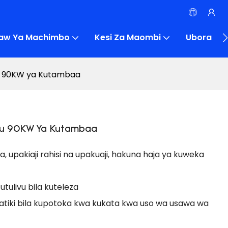
Saw Ya Machimbo
Kesi Za Maombi
Ubora
u 90KW ya Kutambaa
ku 90KW Ya Kutambaa
ia, upakiaji rahisi na upakuaji, hakuna haja ya kuweka
tulivu bila kuteleza
omatiki bila kupotoka kwa kukata kwa uso wa usawa wa