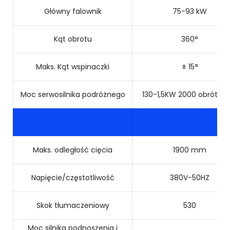
Główny falownik
75-93 kW
Kąt obrotu
360°
Maks. Kąt wspinaczki
± 15°
Moc serwosilnika podróżnego
130-1,5KW 2000 obrót 38
Maks. odległość cięcia
1900 mm
Napięcie/częstotliwość
380V-50HZ
Skok tłumaczeniowy
530
Moc silnika podnoszenia i